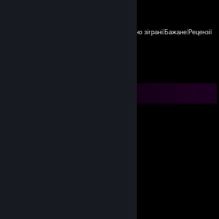
Переглянути
Усі нещодавно зіграні
|
Бажане
|
Рецензії
Коментарі
PaleoShrine
7 трав. 2024 о 15:20
hi dad