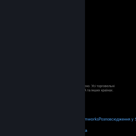
© 2026 Valve Corporation. Усі права застережено. Усі торговельні
марки є власністю відповідних власників у США та інших країнах.
ПДВ включено в ціну (якщо застосовно).
Завантажити мобільні застосунки
STEAM
Про Steam
Угода підписника Steam
Steamworks
Розповсюдження у 
VALVE
Про Valve
Вакансії
Обладнання
Переробка
ЮРИДИЧНА ІНФОРМАЦІЯ