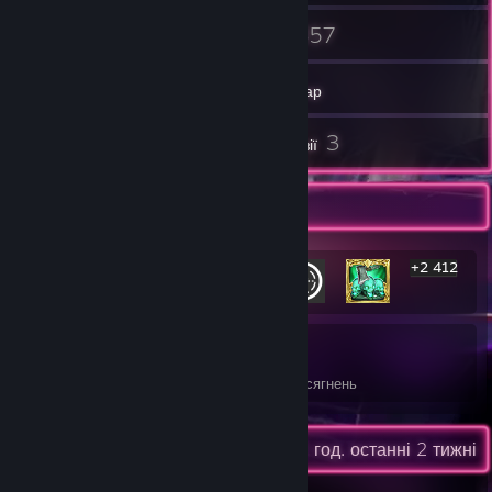
30
857
Друзі
Ігри
Інвентар
16
3
Знімки екрана
Рецензії
Вітрина найрідкісніших досягнень
+2 412
2 418
16%
Досягнення
У середньому здобуто досягнень
Остання активність
0,2 год. останні 2 тижні