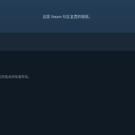
主页
这是 Steam 社区
的链接。
/地区的各自持有者所有。