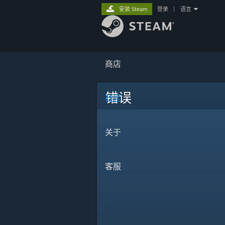
安装 Steam
登录
|
语言
商店
错误
社区
关于
客服