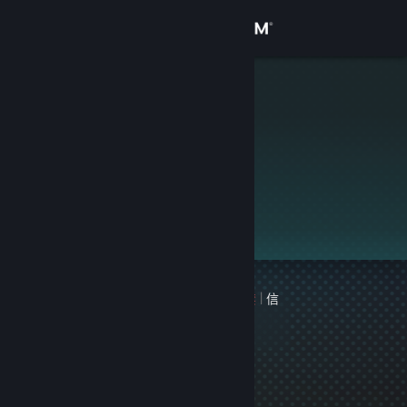
登录
商店
mags
社区
关于
此个人资料是私密的。
客服
更改语言
1 个记录在案的游戏封禁
|
信
获取 Steam 手机应用
息
上次封禁于 2495 天前
查看桌面版网站