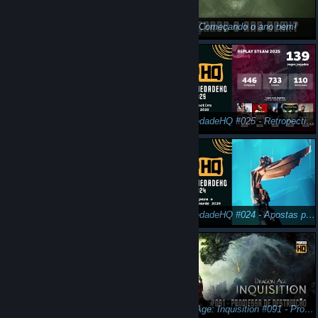
AleatoriedadeHQ #027 - Games mais aguardados de 2026
Outlast: Começando o ano bem!
AleatoriedadeHQ #026 - Jogos Finalizados em 2025
AleatoriedadeHQ #025 - Retropectiva Steam 2025
Gaúcho and the Grassland: Baita jogo!
AleatoriedadeHQ #024 - Apostas para o The Game Awards 2025
Dragon Age: Inquisition #092 - Um romance inesperado.
Dragon Age: Inquisition #091 - Promessa de destruição.