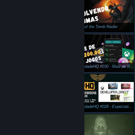
Shadow of the Tomb Raider: Hora do Combate!
Shadow of the Tomb Raider
Tomb Raider: A estreia da nossa eterna Musa.
AleatoriedadeHQ #030 - Mais de R$ 1.200,00 reais em jogos com Microsoft Rewards
Metal Slug 2: Tiro, porrada e bomba!
AleatoriedadeHQ #028 - Expectativas para o Xbox Developer Direct 2026