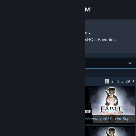
Sign in
LuisHQ
»
Videos
Store
Filter by game:
Select a game
Show:
By LuisHQ
LuisHQ's Favorites
Community
About
VIEWING
Newest first
Support
Showing 1 - 51 of 1436
1
2
3
...
29
Change language
Get the Steam Mobile App
View desktop website
Fable Anniversary #038 - Abra-te Sésamededodomeio...
Fable Anniversary #037 - Um Superjogador!