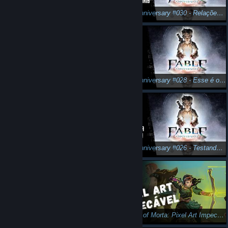
Fable Anniversary #031 - Sempre há um farol!
Fable Anniversary #030 - Relações matrimoniais!
Fable Anniversary #029 - A educação comanda a nação!
Fable Anniversary #028 - Esse é o Cara!
Fable Anniversary #027 - Evoluído em Combate!
Fable Anniversary #026 - Testando a Memória!!!
Fable Anniversary #025 - Fiz Isso Pela Conquista!!!
Children of Morta: Pixel Art Impecável!