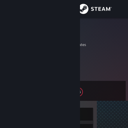
Войти
Магазин
kmccoy
Kevin McCoy
Сообщество
Minnesota, United States
Информация
I especially like nerdy simulation games.
Kevin McCoy
[www.kevin-mccoy.com]
Поддержка
Изменить язык
Уровень
15
Скачать мобильное приложение Steam
Полная версия
В сети