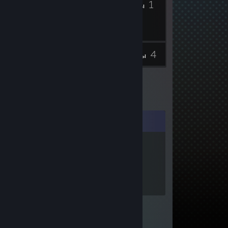
12
1
Значки
Группы
4
Инвентарь
Обзоры
Комментарии
kevinhigley1
11 мар. 2021 г. в
6:24
You’re good at this