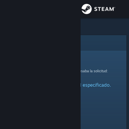
Iniciar sesión
Tienda
Comunidad
Error
Acerca de
Lo sentimos.
Se produjo un error mientras se procesaba la solicitud:
Soporte
No se ha encontrado el perfil especificado.
Cambiar idioma
Obtener la aplicación de Steam Mobile
Ver versión clásica