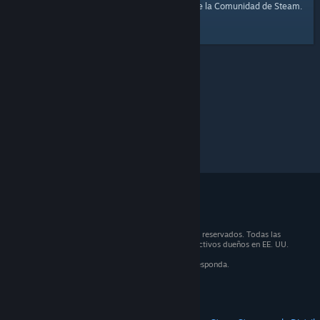
página de inicio
Aquí tienes un enlace a la
de la Comunidad de Steam.
© 2026 Valve Corporation. Todos los derechos reservados. Todas las
marcas registradas son propiedad de sus respectivos dueños en EE. UU.
y otros países.
IVA incluido en todos los precios, cuando corresponda.
Obtener aplicaciones móviles
STEAM