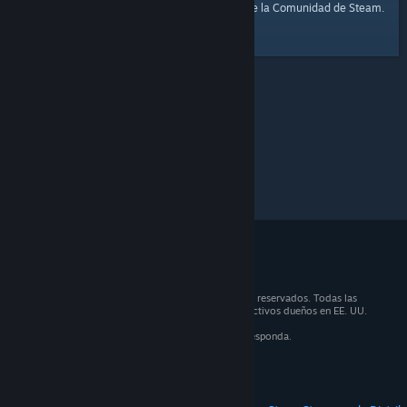
página de inicio
Aquí tienes un enlace a la
de la Comunidad de Steam.
© 2026 Valve Corporation. Todos los derechos reservados. Todas las
marcas registradas son propiedad de sus respectivos dueños en EE. UU.
y otros países.
IVA incluido en todos los precios, cuando corresponda.
Obtener aplicaciones móviles
STEAM