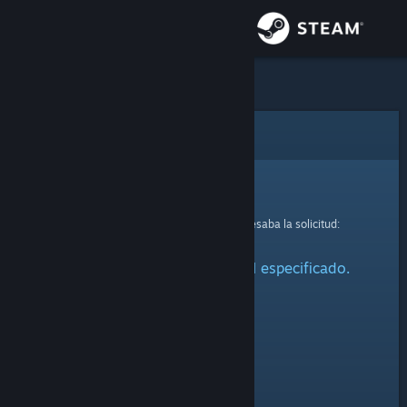
Iniciar sesión
Tienda
Comunidad
Error
Acerca de
Lo sentimos.
Se produjo un error mientras se procesaba la solicitud:
Soporte
No se ha encontrado el perfil especificado.
Cambiar idioma
Obtener la aplicación de Steam Mobile
Ver versión clásica