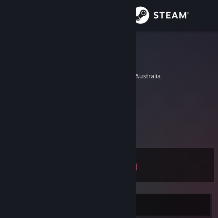
Se connecter
Magasin
elroy
Adam Mazzitelli
Communauté
Melbourne, Victoria, Australia
À propos
No information given.
elroyonline
[www.elroyonline.com]
Support
powers cosmic
[www.powerscosmic.com]
Plus d'informations
remote viewing
[www.remoteviewing.com.au]
Changer la langue
Niveau
15
Télécharger l'application mobile Steam
Voir version ordi. du site
Actuellement hors ligne