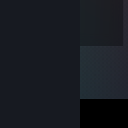
16 déc. 2010 à 15h10
I'm a treasure hunter!
ProjectFalcon2
8 nov. 2009 à 7h06
hey man, love ur animation