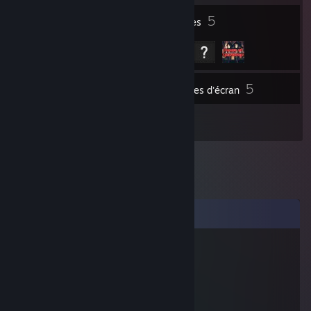
9
5
Badges
Groupes
5
Inventaire
Captures d'écran
2
Articles du Workshop
Commentaires
goshgosh
18 déc. 2010 à 22h39
Just talking some smac
[CSU] BuzzMoo