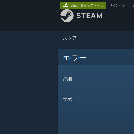
Steamをインストール
サインイン
|
ストア
エラー
コミュニティ
詳細
サポート