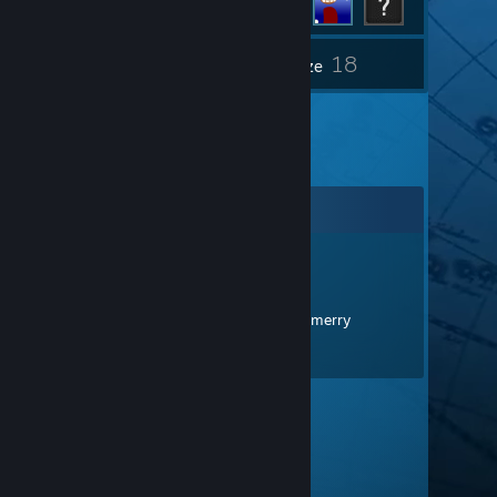
18
Inventář
Recenze
Komentáře
Doomsdaymeat
26. pro. 2018 v 4.25
Hi Pete, I'm doing badges today, merry
christmas