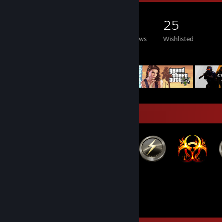
171
291
57
25
Games Owned
DLC Owned
Reviews
Wishlisted
Featured Games
Badge Collector
59
1
Total Badges Earned
Game Cards