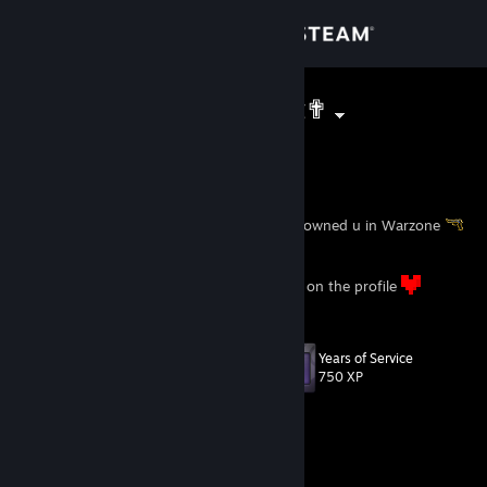
Sign in
Store
✟ToxicMidget✟
Tryhardingsloth
Community
Sweden
About
You recognize the name ToxicMidget? prob owned u in Warzone
Support
i have VAC-bans because i wanted more red on the profile
Change language
Years of Service
Level
64
750 XP
Get the Steam Mobile App
View desktop website
Currently Offline