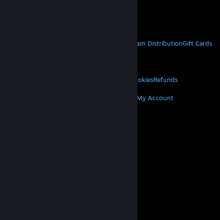
VAT included in all prices where applicable.
Get Mobile Apps
STEAM
About Steam
Steam SSA
Steamworks
Steam Distribution
Gift Cards
VALVE
About Valve
Jobs
Hardware
Recycling
LEGAL
Privacy
Accessibility
Notices & Policies
Cookies
Refunds
MORE
Get Steam
Get Mobile Apps
Get Support
My Account