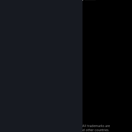
© 2026 Valve Corporation. All rights reserved. All trademarks are
property of their respective owners in the US and other countries.