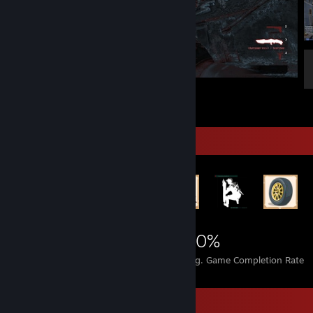
mitt spel fick en stroke.
1
Rarest Achievement Showcase
2,298
2
20%
Achievements
Perfect Games
Avg. Game Completion Rate
Game Collector