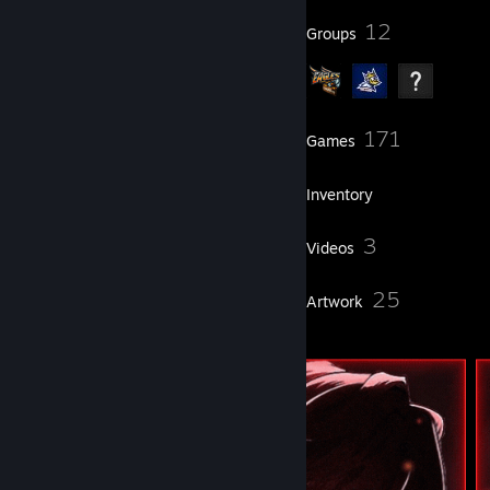
59
12
Badges
Groups
136
171
Friends
Games
Inventory
329
3
Screenshots
Videos
57
25
Reviews
Artwork