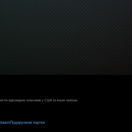
ністю відповідних власників у США та інших країнах.
Steam
Подарункові картки