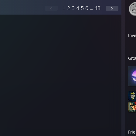
<
1
2
3
4
5
6
...
48
>
Inv
Gro
Fri