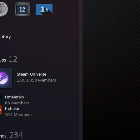
entory
12
ups
Steam Universe
1,803,959 Members
OmNetRix
63 Members
Еchelon
104 Members
234
ends