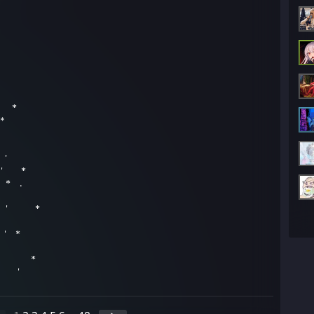
＊ *
＊
.
＊ '
+ ' *
* .
＊ ' *
' *
＊ *
 '