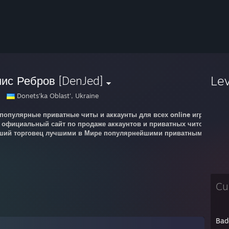
Le
ис Ребров [DenJed]
с
Donets'ka Oblast', Ukraine
 популярные приватные читы и аккаунты для всех online игр и offl
й официальный сайт по продаже аккаунтов и приватных читов для W
ший торговец лучшими в Мире популярнейшими приватными читами и
Cu
Bad