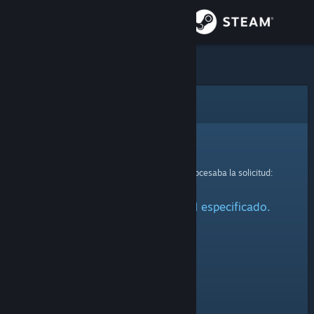
Iniciar sesión
Tienda
Comunidad
Error
Acerca de
Lo sentimos.
Se ha producido un error mientras se procesaba la solicitud:
Soporte
No se ha encontrado el perfil especificado.
Cambiar idioma
Descargar Steam Mobile
Ver versión clásica