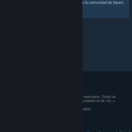
página principal
Aquí tienes un enlace a la
de la comunidad de Steam.
© 2026 Valve Corporation. Todos los derechos reservados. Todas las
marcas registradas pertenecen a sus respectivos dueños en EE. UU. y
otros países.
Todos los precios incluyen IVA (donde sea aplicable).
Aplicaciones móviles
STEAM