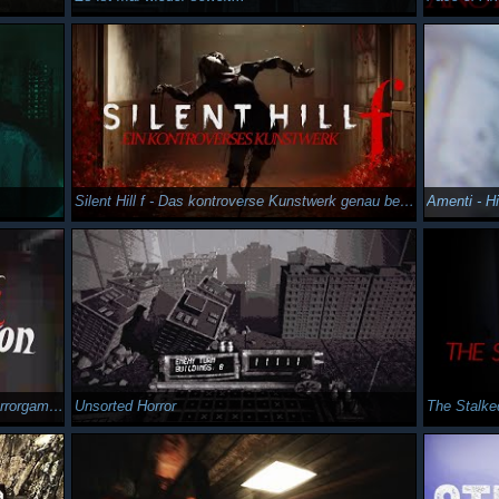
Silent Hill f - Das kontroverse Kunstwerk genau betrachtet
Amenti - H
Die komplette Dread X Collection 3 - 12 Horrorgames in einem Video
Unsorted Horror
The Stalke