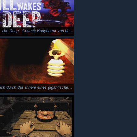
Still Wakes The Deep - Cosmic Bodyhorror von den A Machine For Pigs Machern
Schneide dich durch das Innere eines gigantischen Wals - Whale Flesh