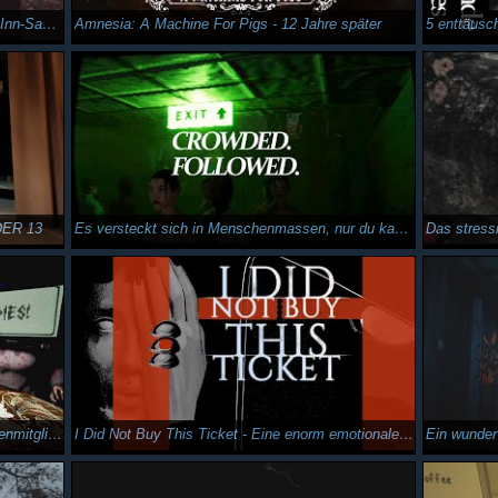
Ein wirklich gutes neues Horrorgame | The Inn-Sanity
Amnesia: A Machine For Pigs - 12 Jahre später
5 enttäusc
DER 13
Es versteckt sich in Menschenmassen, nur du kannst es sehen - CROWDED. FOLLOWED.
Intelligenztest zwingt dich zwischen Familienmitgliedern zu wählen - Disorder
I Did Not Buy This Ticket - Eine enorm emotionale Reise
Ein wunder