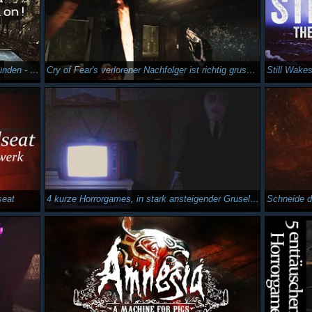
2 Stunden gefangen in menschlichen Abgründen - Butcher's Creek
Cry of Fear's verlorener Nachfolger ist richtig gruselig - Remorse: The List
seat
4 kurze Horrorgames, in stark ansteigender Gruseligkeit