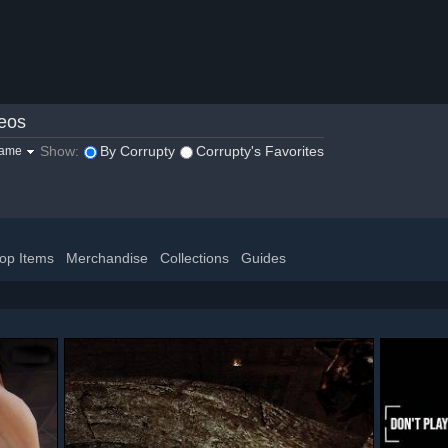
eos
Show:
By Corrupty
Corrupty's Favorites
game
op Items
Merchandise
Collections
Guides