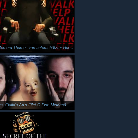
Letters of Bernard Thorne - Ein unterschätzter Horrorgeheimtipp
Corrupted vs. Chilla's Art's Filet-O-Fish McMenü - Der Film | UMIGARI | ウミガリ