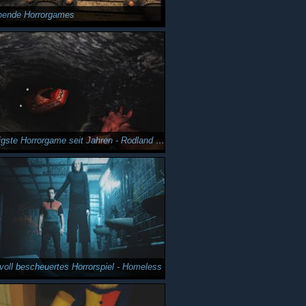
hende Horrorgames
Das stressigste Horrorgame seit Jahren - Rodland of Pipes
voll bescheuertes Horrorspiel - Homeless