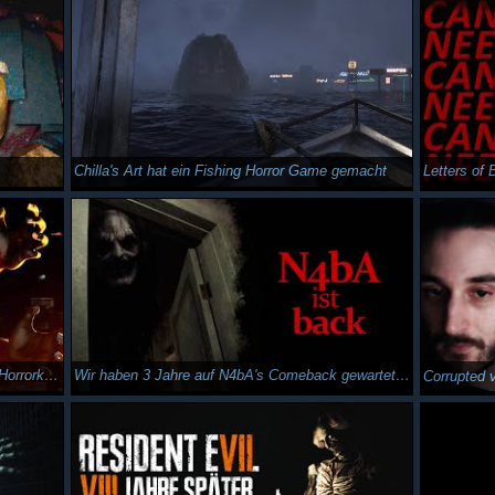
Chilla's Art hat ein Fishing Horror Game gemacht
Among Ashes - Ein enorm vielschichtiges Horrorkunstwerk
Wir haben 3 Jahre auf N4bA's Comeback gewartet | SHE WAS 98