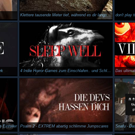
Klettere tausende Meter tief, während es dir langsam folgt - Idols of Ash
don't play t
rk
4 Indie Horror Games zum Einschlafen.. und Schlafparalysen haben
Das ultima
 Einteiler
Psalm 2 - EXTREM abartig schlimme Jumpscares