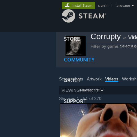
Install Steam
sign in
|
language
Corrupty
»
Vid
STORE
Filter by game:
Select a 
COMMUNITY
Screenshots
Artwork
Videos
Worksh
ABOUT
VIEWING
Newest first
Showing 1 - 51 of 270
SUPPORT