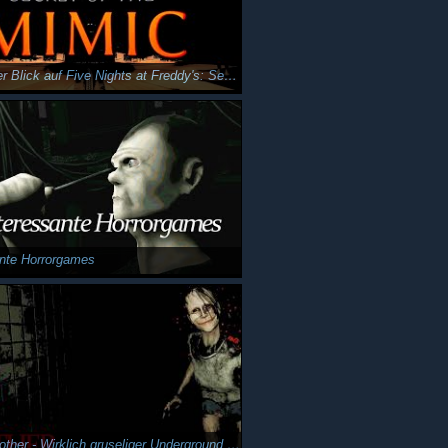
Ein ehrlicher Blick auf Five Nights at Freddy's: Secret of the Mimic
ante Horrorgames
Face of Another - Wirklich gruseliger Underground Indie Horror