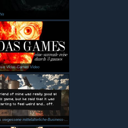
his
tive Vidas-Games Video
Snafu - Das vergessene mittelalterliche-Business-Horrorgame