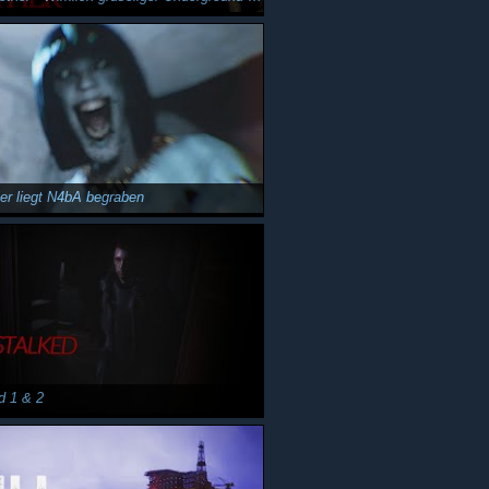
ier liegt N4bA begraben
d 1 & 2