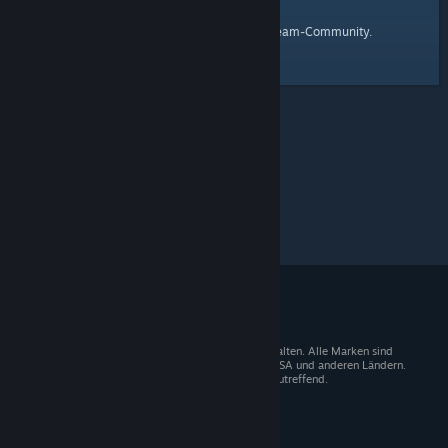
Startseite
Hier ist ein Link zur
der Steam-Community.
© 2026 Valve Corporation. Alle Rechte vorbehalten. Alle Marken sind
Eigentum der entsprechenden Besitzer in den USA und anderen Ländern.
Mehrwertsteuer in allen Preisen enthalten, wo zutreffend.
Steam-Mobile-App
STEAM