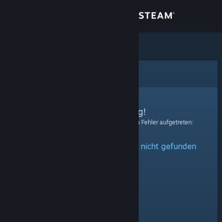
Anmelden
Shop
Community
Fehler
Info
Entschuldigung!
Bei der Verarbeitung Ihrer Anfrage ist ein Fehler aufgetreten:
Support
Das angegebene Profil konnte nicht gefunden
Sprache ändern
werden.
Steam-Mobile-App herunterladen
Desktopversion anzeigen