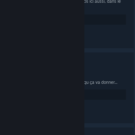
pas, j'ai donc décidé de poster les vidéos ici aussi, dans le
forum approprié.
2
Rate up
Leave a comment
Test d'annonce !
DEC 9, 2015 @ 8:10AM -
FYLOU
Juste un essai de ce truc... sais pas ce qu ça va donner...
1
Rate up
See 1 comment
Showing 1 to 2 of 2 posts