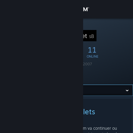
Sign in
Store
STEAM GROUP
Section Boulet
sB
Community
39
2
11
MEMBERS
IN-GAME
ONLINE
About
Founded
August 11, 2007
Language
French
Support
Location
France
Change language
Get the Steam Mobile App
CS:GO Vidéos des boulets
View desktop website
APR 9, 2017 @ 10:18AM -
FYLOU
Comme on ne sais pas si le site Cscream va continuer ou