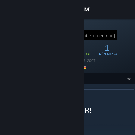
Đăng nhập
Cửa hàng
NHÓM STEAM
OpFeR|cLaN
die-opfer.info |
Cộng đồng
10
0
1
THÀNH VIÊN
ĐANG CHƠI
TRÊN MẠNG
Thông tin
Thành lập
11 Tháng 08, 2007
Địa điểm
Germany
Hỗ trợ
Thay đổi ngôn ngữ
GIỚI THIỆU OPFER|CLAN
Cài ứng dụng Steam di động
Wir sind immer das OpFeR!
Xem web cho desktop
Wir sind immer das OpFeR!
professional public Gaming since 1999