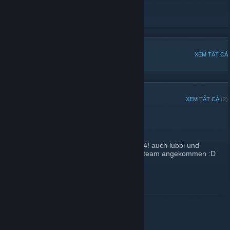
http://www.die-opfer.info
[url][/url]
[url][/url]
THẢO LUẬN PHỔ BIẾN
XEM TẤT CẢ
THÔNG BÁO GẦN ĐÂY
XEM TẤT CẢ
(2)
lubbi & hanni on board
19 Tháng 08, 2007 -
Chris
| 0 bình luận
wir schreiben sternenzeit 19082007:150124! auch lubbi und
hanni sind nun endlich in der zukunft von steam angekommen :D
XEM THÊM