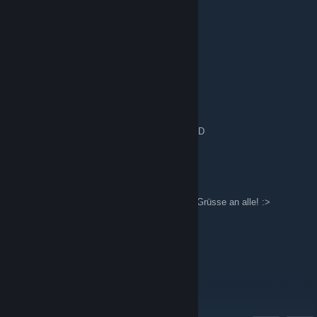
rEx_
2 Thg04 @ 1:18pm
@Chris In deiner Bio ;-)
Chris
13 Thg03 @ 2:43pm
Wo war denn das MarioKart64 Kommentar? :D
rEx_
30 Thg11, 2025 @ 11:28am
Einfach eine Zeitreise hier die Kommentare! Grüsse an alle! :>
MOUZTACHE
9 Thg10, 2025 @ 3:35am
..wieder ein Jahr rum... Gruß vom Kalb.