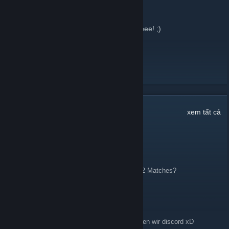
online!!
11 Tháng 08, 2007 -
Chris
| 1 bình luận
Wir sind onnnliiiiinnnnnnnnneeeeeeeeeeeeee! ;)
XEM THÊM
20
bình luận
xem tất cả
MOUZTACHE
7 Thg04 @ 12:43am
Wann gibt's die nächsten Premier OpFeR cs2 Matches?
4r70
2 Thg04 @ 1:23pm
krass, wenn das noch so weiter geht, brauchen wir discord xD