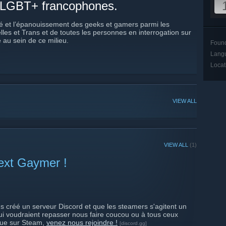
 LGBT+ francophones.
lité et l’épanouissement des geeks et gamers parmi les
es et Trans et de toutes les personnes en interrogation sur
é au sein de ce milieu.
Foun
Lang
Locat
VIEW ALL
VIEW ALL
(1)
ext Gaymer !
s créé un serveur Discord et que les steamers s'agitent un
ui voudraient repasser nous faire coucou ou à tous ceux
que sur Steam,
venez nous rejoindre !
[discord.gg]