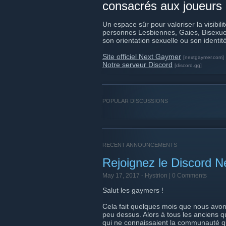
consacrés aux joueurs
Un espace sûr pour valoriser la visibi
personnes Lesbiennes, Gaies, Bisexuell
son orientation sexuelle ou son identit
Site officiel Next Gaymer
[nextgaymer.com]
Notre serveur Discord
[discord.gg]
POPULAR DISCUSSIONS
RECENT ANNOUNCEMENTS
Rejoignez le Discord N
May 17, 2017 -
Hystrion
| 0 Comments
Salut les gaymers !
Cela fait quelques mois que nous avon
peu dessus. Alors à tous les anciens q
qui ne connaissaient la communauté 