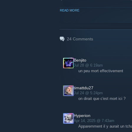
Et pour rappel, la communauté se con
READ MORE
[nextgaymer.com]
Venez nous dire à quoi vous jouez ! :)
24
Comments
Benjito
Jul 28 @ 6:19am
un peu mort effectivement
timattdu27
Jul 24 @ 5:24pm
on dirait que c'est mort ici ?
Hyperion
Apr 14, 2025 @ 7:43am
Apparemment il y aurait un tcha