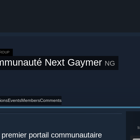
GROUP
mmunauté Next Gaymer
NG
ions
Events
Members
Comments
 premier portail communautaire