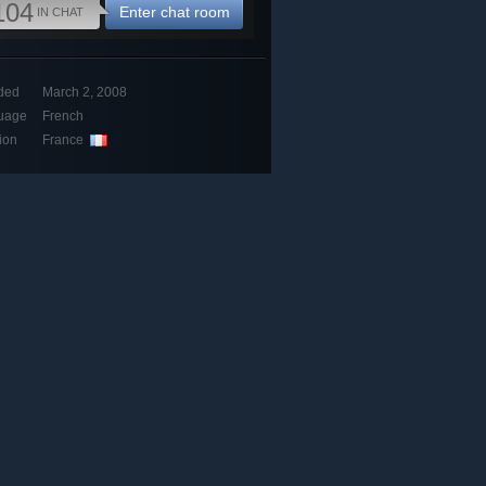
104
Enter chat room
IN CHAT
ded
March 2, 2008
uage
French
ion
France