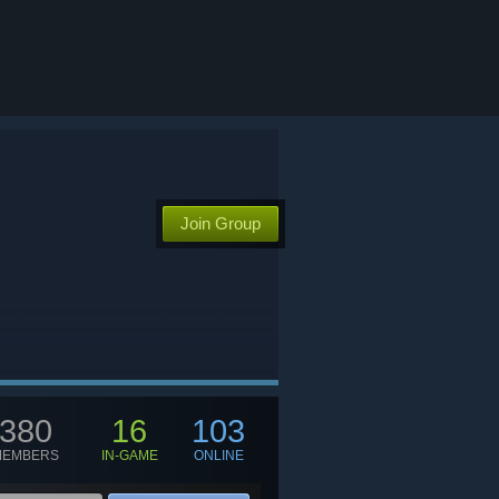
Join Group
380
16
103
MEMBERS
IN-GAME
ONLINE