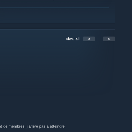
centre beaucoup sur le forum,
que vous pouvez trouver ici.
view all
<
>
t de membres, j’arrive pas à atteindre