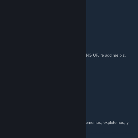
Naso
7/set./2018 às 10:23
Sup fam
Mentality
23/fev./2010 às 15:29
@cody the steam update screwed EVERTHING UP. re add me plz,
thanks you
cat
23/fev./2010 às 14:39
Why is everyone's friend list deleted?
NAtion
22/fev./2010 às 15:38
Ricas batallas, donde todo puede pasar!! Quememos, explotemos, y
violemos al enemigo!!!