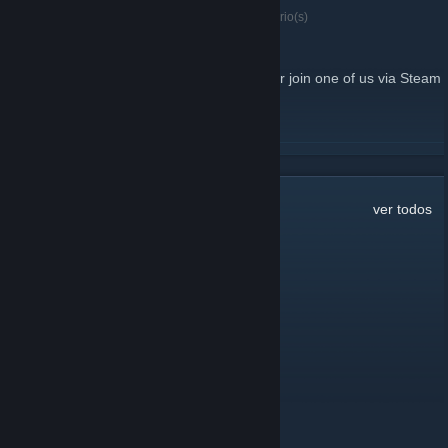
22 de dezembro de 2020 -
PapaCody
| 0 comentário(s)
Start TF2
Press " ~ " for console
type " connect
orangen.ddns.net:27017
" or join one of us via Steam
LEIA MAIS
11
comentário(s)
ver todos
Naso
15/mar./2022 às 14:57
Naso
16/nov./2019 às 11:28