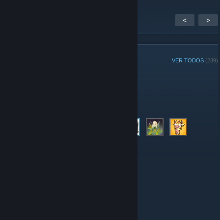
<
>
MEMBROS DO GRUPO
VER TODOS
(239)
Jogador da Semana do grupo:
Administradores
© Valve Corporation. Todos os direitos reservados.
Todas as marcas registradas são propriedade dos seus
respectivos donos nos EUA e em outros países.
Política de Privacidade
|
Termos Legais
|
Acessibilidade
|
Acordo de Assinatura do Steam
|
Reembolsos
|
Cookies