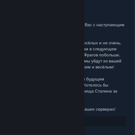
DEC 31, 2025 @ 2:43AM -
ANALNYJ CHARODEY
Друзья!
Администрация проекта поздравляет Вас с наступающим
Новым Годом!
В старом году было много событий, весёлых и не очень,
но мы с ними справились. Желаем Вам в следующем
году много радости, счастья и удачи! Фрагов побольше,
смертей поменьше! Пусть все проблемы уйдут из вашей
жизни, чтобы следующий год был лёгким и весёлым!
Наши администраторы постараются в будущем
поддерживать проект всеми силами. Хотелось бы
поблагодарить администратора Товарища Сталина за
поддержку проекта в этом году.
После всех праздников ждём вас на наших серверах!
35
Rate up