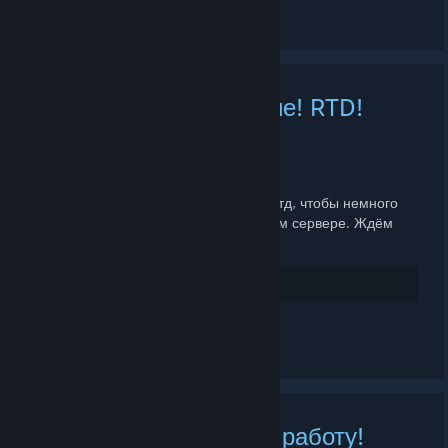
Leave a comment
Небольшое обновление! RTD!
APR 25, 2025 @ 12:00AM -
ANALNYJ CHARODEY
Друзья!
На 2Fort были добавлены эффекты ртд, чтобы немного
разнообразить игровой опыт на нашем сервере. Ждём
ваших фрагов!
15
Rate up
See 1 comment
Сервера возобновили работу!