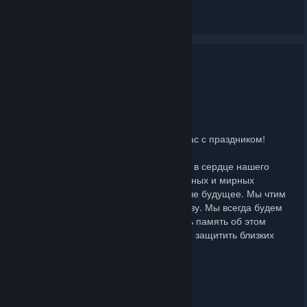
See 1 comment
С Днём Победы!
MAY 9, 2025 @ 3:22AM -
ANALNYJ CHARODEY
Друзья!
Администрация ALTFS поздравляет Вас с праздником!
Этот день занимает особенное место в сердце нашего
народа. 80 лет назад миллионы военных и мирных
жителей защитили нашу страну и наше будущее. Мы чтим
их великий подвиг, их огромную жертву. Мы всегда будем
помнить об этой победе и передавать память об этом
дне, нашу любовь к стране и желание защитить близких
следующим поколениям.
Желаем вам Сил, Здоровья и Мира!
С Днём Победы!