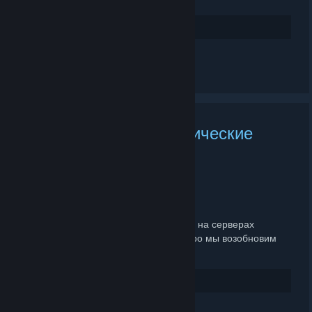
37
Rate up
Leave a comment
Сервера АЛТФС, технические
неполадки
MAY 1, 2025 @ 1:32PM -
ANALNYJ CHARODEY
Друзья!
В связи с недавним обновлением TF2 на серверах
проводятся технические работы. Скоро мы возобновим
работу!
9
Rate up