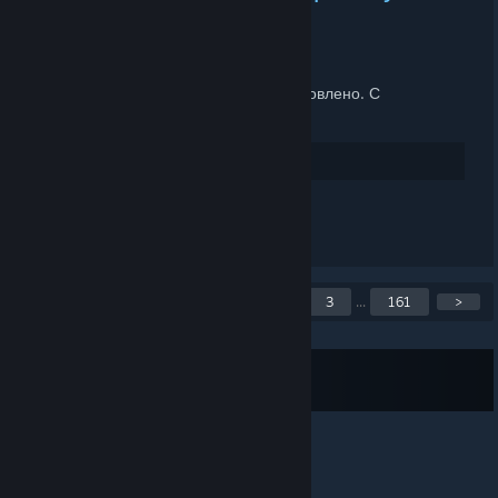
FEB 21, 2025 @ 3:54AM -
ANALNYJ CHARODEY
Друзья!
Функционирование серверов восстановлено. С
нетерпением ждём вас!
18
Rate up
Leave a comment
Showing 1 to 5 of 805
<
1
2
3
...
161
>
posts
Subscribe to RSS Feed
© Valve Corporation. All rights reserved. All
trademarks are property of their respective owners in