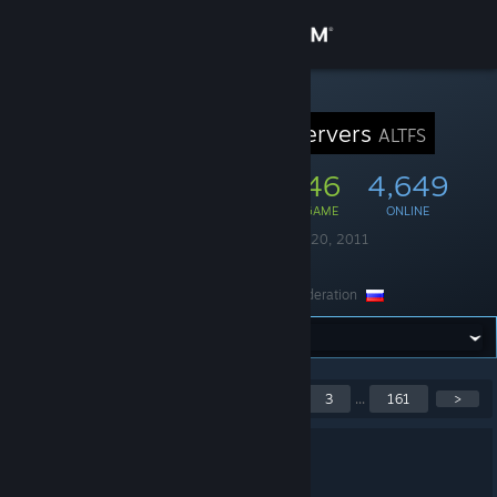
Sign in
Store
STEAM GROUP
Alice's TF2 Servers
ALTFS
Community
72,849
446
4,649
MEMBERS
IN-GAME
ONLINE
About
Founded
September 20, 2011
Language
Russian
Support
Location
Russian Federation
Change language
Get the Steam Mobile App
Showing 1 to 5 of 805
<
1
2
3
...
161
>
posts
View desktop website
C Новым Годом!