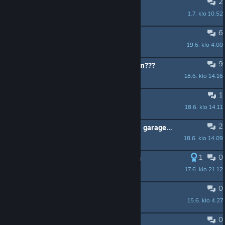
2
求助
1.7. klo 10.52
dogeman
6
Three Story Cabin Still Available?
19.6. klo 4.00
ganjou241
9
I dont understand the energy system???
18.6. klo 14.16
ENZERO
1
Lights in the ocean quest?
18.6. klo 14.11
ganjou241
2
difference between Technoholic and garage tech
18.6. klo 14.09
FreakinJimmy30
1
0
A few tips the game doesn't tell you
17.6. klo 21.12
Aven
0
Atmans und Medallien
15.6. klo 4.27
Taimaball
0
Horizon Boat