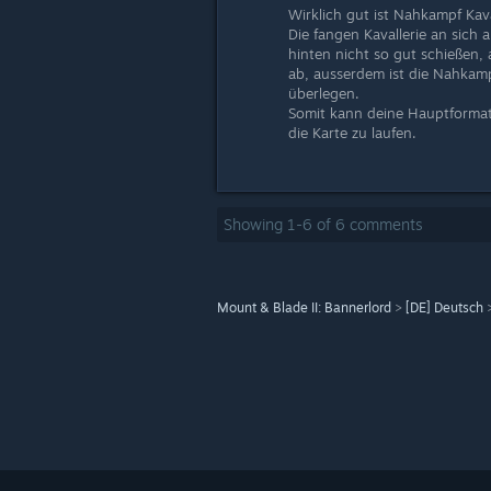
Wirklich gut ist Nahkampf Kava
Die fangen Kavallerie an sich
hinten nicht so gut schießen, 
ab, ausserdem ist die Nahkam
überlegen.
Somit kann deine Hauptformat
die Karte zu laufen.
Showing
1
-
6
of
6
comments
Mount & Blade II: Bannerlord
>
[DE] Deutsch