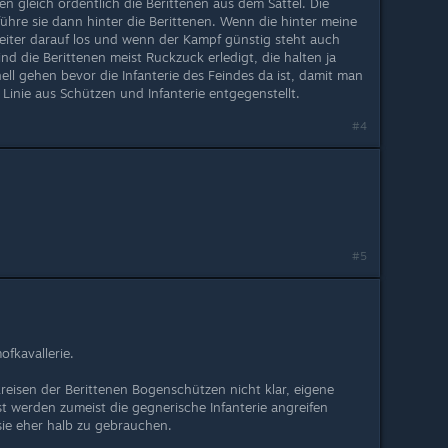
len gleich ordentlich die Berittenen aus dem Sattel. Die
führe sie dann hinter die Berittenen. Wenn die hinter meine
 Reiter darauf los und wenn der Kampf günstig steht auch
ind die Berittenen meist Ruckzuck erledigt, die halten ja
nell gehen bevor die Infanterie des Feindes da ist, damit man
Linie aus Schützen und Infanterie entgegenstellt.
#4
#5
fkavallerie.
eisen der Berittenen Bogenschützen nicht klar, eigene
t werden zumeist die gegnerische Infanterie angreifen
sie eher halb zu gebrauchen.