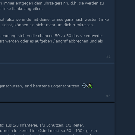
en immer entgegen dem uhrzeigersinn. d.h. sie werden zu
 linke flanke angreifen.
enzt. also wenn du mit deiner armee ganz nach westen (linke
 ziehst, können sie nicht mehr um dich rumkreisen.
nehmung stehen die chancen 50 zu 50 das sie entweder
iert werden oder es aufgeben / angriff abbrechen und als
#2
genschützen, sind berittene Bogenschützen.
#3
x aus 1/3 Infanterie, 1/3 Schützen, 1/3 Reiter.
rne in lockerer Linie (sind meist so 50 - 100), gleich