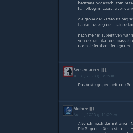
berittene bogenschützen reit
kampfbeginn zuerst über deine
die größe der karten ist begr
flanke), oder ganz nach süden
nach meiner subjektiven wahr
von deiner infanterie massakr
normale fernkämpfer agieren.
Sensemann
Jul 31, 2020 @ 3:36am
Das beste gegen berittene Bo
Michi
Aug 1, 2020 @ 11:00am
Also ich mach das mit einem Mi
Die Bogenschützen stelle ich vo