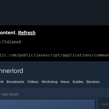
content.
Refresh
c72d2abe0
tic.com/public/javascript/applications/commun
nnerlord
rk
Broadcasts
Videos
Workshop
News
Guides
Reviews
>
Topic Details
Date