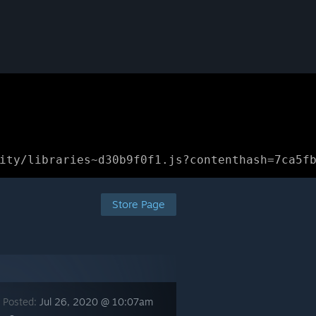
ity/libraries~d30b9f0f1.js?contenthash=7ca5f
Store Page
 Posted:
Jul 26, 2020 @ 10:07am