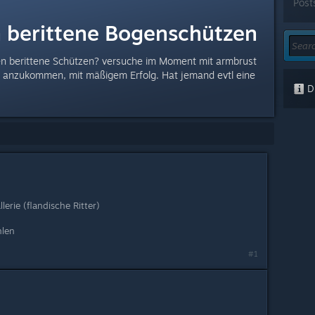
Post
 berittene Bogenschützen
gen berittene Schützen? versuche im Moment mit armbrust
anzukommen, mit mäßigem Erfolg. Hat jemand evtl eine
Di
erie (flandische Ritter)
hlen
#1