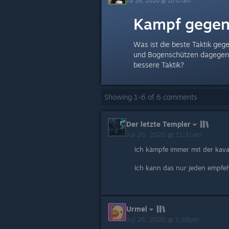
Jul 26, 2020 @ 10:07am
Kampf gegen
Was ist die beste Taktik ge
und Bogenschützen dagegen 
bessere Taktik?
Showing
1
-
6
of
6
comments
Der letzte Templer
Jul 26, 2020 @ 11:31am
Ich kämpfe immer mit der kavall
Ich kann das nur jeden empfe
Urmel
Jul 26, 2020 @ 1:38pm