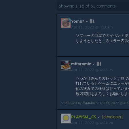
Showing
1
-
15
of
61
comments
Yomu*
Apr 11, 2022 @ 4:10am
ソファーの部屋でのイベント後
しようとしたところエラー表示
mitaramin
Apr 11, 2022 @ 4:12am
うっかりさんとガレットデロワ
打しているとゲームにエラーが
他の状況での検証は行っていま
原因究明をよろしくお願いしま
Last edited by
mitaramin
;
Apr 11, 2022 @ 4:
PLAYISM_CS
[developer]
Apr 11, 2022 @ 4:24am