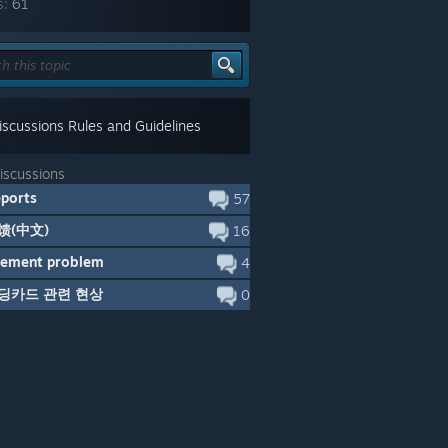
s:
61
scussions Rules and Guidelines
iscussions
ports
57
馈(中文)
16
vement problem
4
딩카드 관련 현상
0