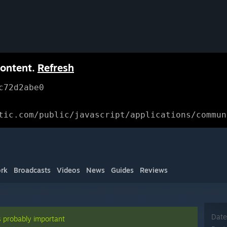
content.
Refresh
c72d2abe0
tic.com/public/javascript/applications/commun
rk
Broadcasts
Videos
News
Guides
Reviews
Date
s probably important