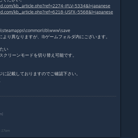
ed.com/kb_article.php?ref=2274-IFLV-5334&l=japanese
red.com/kb_article.php?ref=6218-USFX-5568&l=japanese
eam\steamapps\common\Ib\www\save
により異なりますが、Ibゲームフォルダ内にございます。
したい
ルスクリーンモードを切り替え可能です。
ジに記載しておりますのでご確認下さい。
/
om]
3:17am