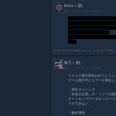
ktisis
Apr 11, 2022 @ 6:41am
Last edited by
ktisis
;
Apr 11, 2022 @ 7:08am
海乃
Apr 11, 2022 @ 7:04am
リメイク版Ib発売おめでとうご
ゲーム進行中にエラーが発生し
・発生タイミング
「灰色の広間」の「ソファの部
オートセーブデータをリロードした
ドができない。
・動作環境