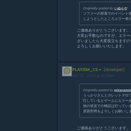
Originally posted by
いぬらぢ
:
ソファーの部屋でのイベント
しようとしたところエラー表
ご連絡ありがとうございます。
大変お手数なのですが、エラー
ざいましたら大変役立ちますので、s
よろしくお願いいたします。
PLAYISM_CS
[developer]
Apr 11, 2022 @ 4:25am
Originally posted by
mitarami
うっかりさんとガレットデロ
打しているとゲームにエラー
他の状況での検証は行ってい
原因究明をよろしくお願いし
ご連絡ありがとうございます。