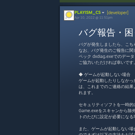
PLAYISM_CS
[developer]
Apr 10, 2022 @ 11:51pm
バグ報告・困
バグが発生しましたら、こち
なお、バグ発生のご報告に関
ペック dxdiag.exeで
ご協力いただければ幸いです
◆ ゲームが起動しない場合
ゲームが起動したりしなかっ
は、これまでのご連絡の結果
れます。
セキュリティソフトを一時的
Game.exeをスキャンか
トのたびに設定が必要になる
また、ゲームが起動しない場
のでまずは以下の方法をお試