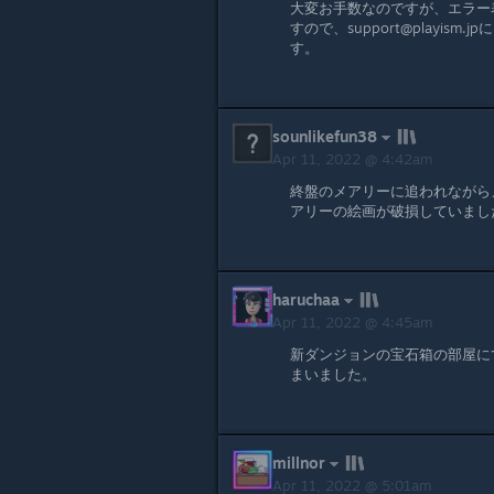
大変お手数なのですが、エラー
すので、support@playi
す。
sounlikefun38
Apr 11, 2022 @ 4:42am
終盤のメアリーに追われながら
アリーの絵画が破損していまし
haruchaa
Apr 11, 2022 @ 4:45am
新ダンジョンの宝石箱の部屋に
まいました。
millnor
Apr 11, 2022 @ 5:01am