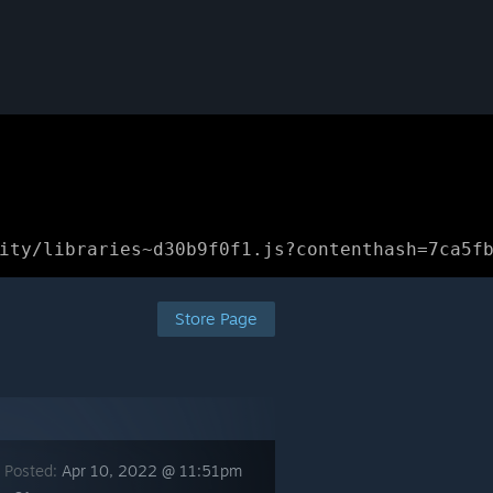
ity/libraries~d30b9f0f1.js?contenthash=7ca5f
Store Page
 Posted:
Apr 10, 2022 @ 11:51pm