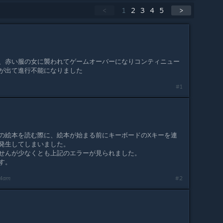
<
1
2
3
4
5
>
、赤い服の女に襲われてゲームオーバーになりコンティニュー
が出て進行不能になりました
#1
の絵本を読む際に、絵本が始まる前にキーボードのXキーを連
発生してしまいました。
せんが少なくとも上記のエラーが見られました。
す。
14am
#2