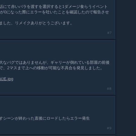
話にて赤いバラを渡すを選択すると1ダメージ食らうイベント
pが0になった際にエラーを吐いたことを確認したので報告させ
ました、リメイクありがとうございます。
#7
大なバグではありませんが、ギャリーが倒れている部屋の前後
で、2マスまで上への移動が可能な不具合を発見しました。
VJE.jpg
#8
すシーンが終わった直後にロードしたらエラー発生
#9