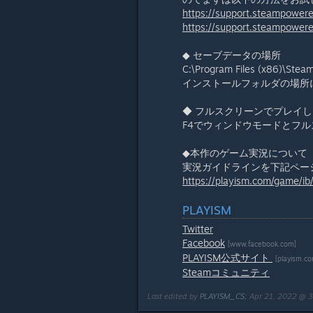
https://support.steampower
https://support.steampowe
◆ セーブデータの場所
C:\Program Files (x86)\St
インストールフォルダの場所
◆ フルスクリーンでプレイ
F4でウィンドウモードとフ
◆本作のゲーム実況について
実況ガイドラインを下記ペー
https://playism.com/game/ib
PLAYISM
Twitter
Facebook
[www.facebook.com]
PLAYISM公式サイト
[playism.c
Steamコミュニティ
Last edited by
PLAYISM_CS
;
Apr 21, 2022 @ 