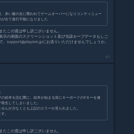
後、赤い服の女に襲われてゲームオーバーになりコンティニュー
示が出て進行不能になりました
またこの度は申し訳ございません。
表示の画面のスクリーンショット及び当該セーブデータもしご
upport@playism.jpにお送りいただけませんでしょうか。
#3
n
:
ワの絵本を読む際に、絵本が始まる前にキーボードのXキーを連
が発生してしまいました。
ませんが少なくとも上記のエラーが見られました。
ます。
またこの度は申し訳ございません。