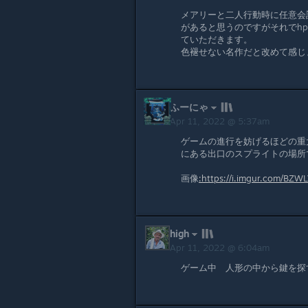
メアリーと二人行動時に任意会
があると思うのですがそれでh
ていただきます。
色褪せない名作だと改めて感じ
ふーにゃ
Apr 11, 2022 @ 5:37am
ゲームの進行を妨げるほどの重
にある出口のスプライトの場所
画像
:https://i.imgur.com/BZWL
high
Apr 11, 2022 @ 6:04am
ゲーム中 人形の中から鍵を探