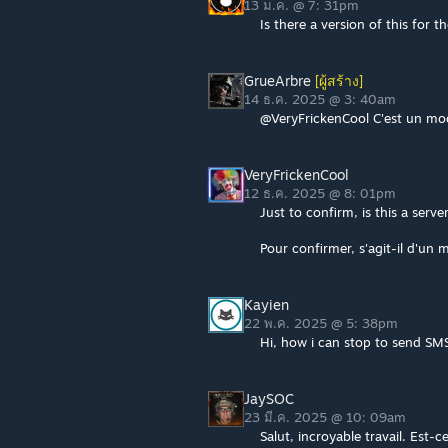
13 ม.ค. @ 7: 31pm
Is there a version of this for 
GrueArbre
[ผู้สร้าง]
14 ธ.ค. 2025 @ 3: 40am
@VeryFrickenCool C'est un mod
VeryFrickenCool
12 ธ.ค. 2025 @ 8: 01pm
Just to confirm, is this a serve
Pour confirmer, s'agit-il d'un
Kayien
22 พ.ค. 2025 @ 5: 38pm
Hi, how i can stop to send SM
JaySOC
23 มี.ค. 2025 @ 10: 09am
Salut, incroyable travail. Est-c