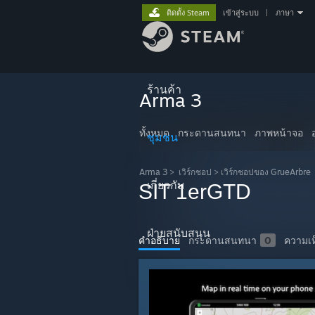
ติดตั้ง Steam
เข้าสู่ระบบ
|
ภาษา
ร้านค้า
Arma 3
ทั้งหมด
กระดานสนทนา
ภาพหน้าจอ
ชุมชน
Arma 3
>
เวิร์กชอป
>
เวิร์กชอปของ GrueArbre
เกี่ยวกับ
SIT 1erGTD
ฝ่ายสนับสนุน
คำอธิบาย
กระดานสนทนา
0
ความเห