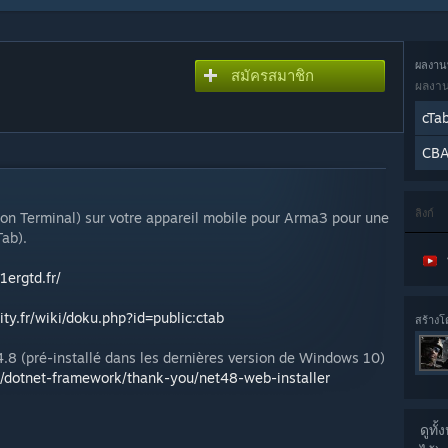
ผลงานท
สมัครสมาชิก
ผลงานน
cTa
CB
ลิงก์
ion Terminal) sur votre appareil mobile pour Arma3 pour une
Tab).
1ergtd.fr/
lity.fr/wiki/doku.php?id=public:ctab
สร้างโ
8 (pré-installé dans les dernières version de Windows 10)
d/dotnet-framework/thank-you/net48-web-installer
ดูทั