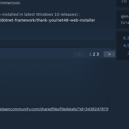
ไว้)
r immersion.
-installed in latest Windows 10 releases) :
ดูผล
d/dotnet-framework/thank-you/net48-web-installer
(บาง
6,
6,
<
1
2
3
>
//steamcommunity.com/sharedfiles/filedetails/?id=3438247879