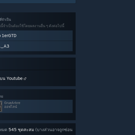
ี่จำเป็น
ี้จำเป็นต้องใช้โดยผลงานอื่น ๆ ดังต่อไปนี้
b 1erGTD
A_A3
บน Youtube
ดย
GrueArbre
ออฟไลน์
้งหมด
545 ชุดสะสม
(บางส่วนอาจถูกซ่อน