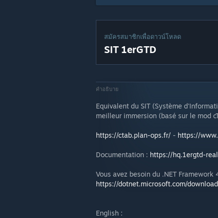
สมัครสมาชิกเพื่อดาวน์โหลด
SIT 1erGTD
คำอธิบาย
Equivalent du SIT (Système d'Informat
meilleur immersion (basé sur le mod c
https://ctab.plan-ops.fr/
-
https://www.
Documentation :
https://hq.1ergtd-rea
Vous avez besoin du .NET Framework 4.
https://dotnet.microsoft.com/downloa
English :