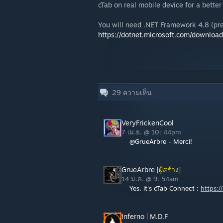
cTab on real mobile device for a bette
You will need .NET Framework 4.8 (pre
https://dotnet.microsoft.com/downloa
29
ความเห็น
VeryFrickenCool
7 เม.ย. @ 10: 44pm
@GrueArbre - Merci!
GrueArbre
[ผู้สร้าง]
14 ม.ค. @ 9: 54am
Yes, it's cTab Connect :
https:
Inferno | M.D.F