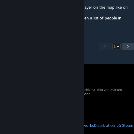
any way to add the possibility to see each player on the map like on
CTAB, and not just the group?
Also would be great to show vehicles and then a list of people in
vehicles like athena does.
<
>
© 2026 Valve Corporation. Alla rättigheter förbehållna. Alla varumärken
tillhör sina respektive ägare i USA och andra länder.
Moms ingår i alla priser där det är tillämpligt.
Hämta mobilappar
STEAM
Om Steam
Steams abonnentavtal
Steamworks
Distribution på Steam
VALVE