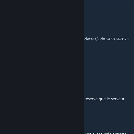
@GrueArbre - Merci!
GrueArbre
[skapare]
14 jan @ 9:54
Yes, it's cTab Connect :
https://steamcommunity.com/sharedfiles/filedetails/?id=3438247879
Inferno | M.D.F
13 jan @ 19:31
Is there a version of this for the CTAB BETA
GrueArbre
[skapare]
14 dec, 2025 @ 3:40
@VeryFrickenCool C'est un mod client, sous réserve que le serveur
dispose de cTab 1erGTD
VeryFrickenCool
12 dec, 2025 @ 20:01