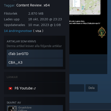
Content Review
x64
Taggar:
,
Filstorlek
2.870 MB
Lades upp
18 okt, 2020 @ 23:23
Uppdaterades
10 mar, 2023 @ 1:08
14 ändringsnotiser
( visa )
ARTIKLAR SOM KRÄVS
Denna artikel kräver alla följande artiklar
cTab 1erGTD
CBA_A3
LÄNKAR
3
På Youtube
Utmärkelse
Favorit
Dela
Lägg till i samling
SKAPAT AV
GrueArbre
Offline