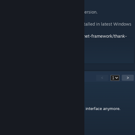
English :
cTab on real mobile device for a better immersion.
You will need .NET Framework 4.8 (pre-installed in latest Windows
10 releases) :
https://dotnet.microsoft.com/download/dotnet-framework/thank-
you/net48-web-installer
30
kommentarer
<
>
Blueduckraider50
17 timmar sedan
Running this won't let me open the in game interface anymore.
VeryFrickenCool
7 apr @ 22:44