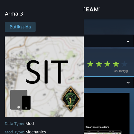
Logga in
Arma 3
Butik
Butikssida
Arma 3
Gemenskap
Arma 3
>
Workshop
>
GrueArbres workshop
Om
SIT 1erGTD
45 betyg
Support
Byt språk
Skaffa Steams mobilapp
Se skrivbordswebbplats
Mod
Data Type:
Mechanics
Mod Type: