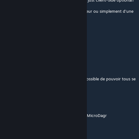
Just to confirm, is this a server-side mod or just client-side optional?
Pour confirmer, s'agit-il d'un mod côté serveur ou simplement d'une
option côté client ?
Kayien
22 maj, 2025 @ 17:38
Hi, how i can stop to send SMS ?
JaySOC
23 mar, 2025 @ 10:09
Salut, incroyable travail. Est-ce qu'il serait possible de pouvoir tous se
voir sur la carte stp ?
Mushtea
12 mar, 2025 @ 15:24
Also would be great to enable following for MicroDagr
Mushtea
12 mar, 2025 @ 15:20