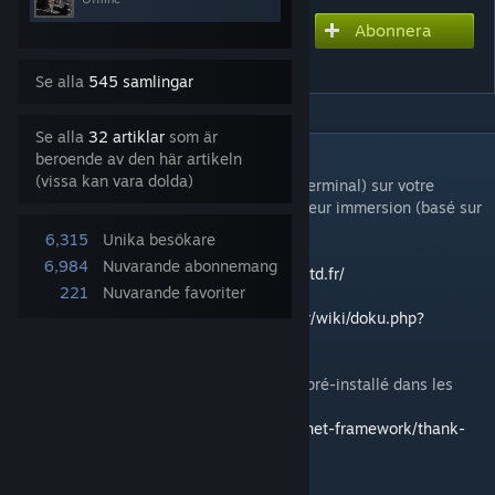
Abonnera
Abonnera för att ladda ner
SIT 1erGTD
Se alla
545 samlingar
Se alla
32 artiklar
som är
BESKRIVNING
beroende av den här artikeln
(vissa kan vara dolda)
Equivalent du SIT (Système d'Information Terminal) sur votre
appareil mobile pour Arma3 pour une meilleur immersion (basé sur
le mod cTab).
6,315
Unika besökare
6,984
Nuvarande abonnemang
https://ctab.plan-ops.fr/
-
https://www.1ergtd.fr/
221
Nuvarande favoriter
Documentation :
https://hq.1ergtd-reality.fr/wiki/doku.php?
id=public:ctab
Vous avez besoin du .NET Framework 4.8 (pré-installé dans les
dernières version de Windows 10)
https://dotnet.microsoft.com/download/dotnet-framework/thank-
you/net48-web-installer