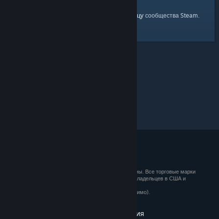
главную страницу
Вы можете вернуться на
сообщества Steam.
© 2026 Valve Corporation. Все права сохранены. Все торговые марки
являются собственностью соответствующих владельцев в США и
других странах.
Все цены указаны с учётом НДС (если применимо).
Установить мобильные приложения