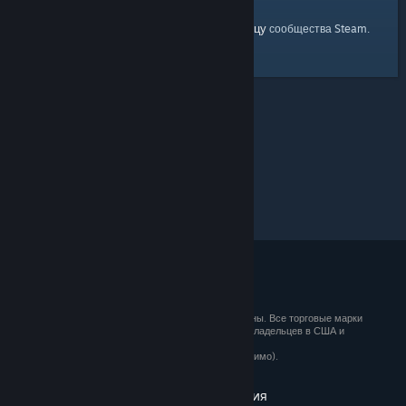
главную страницу
Вы можете вернуться на
сообщества Steam.
© 2026 Valve Corporation. Все права сохранены. Все торговые марки
являются собственностью соответствующих владельцев в США и
других странах.
Все цены указаны с учётом НДС (если применимо).
Установить мобильные приложения