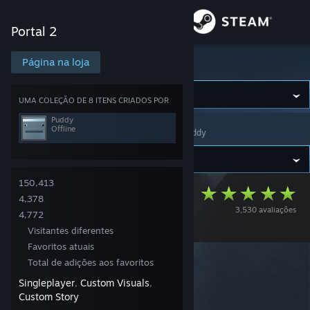
Iniciar sessão
Portal 2
Loja
Página na loja
Portal 2
Comunidade
UMA COLEÇÃO DE 8 ITENS CRIADOS POR
Puddy
Offline
Portal 2
>
Workshop
>
Coleções
>
Workshop de Puddy
Sobre
Apoio
150,413
Designed for
4,378
3,530 avaliações
Alterar idioma
Danger Campaign
4,772
Visitantes diferentes
Instala a app móvel do Steam
Favoritos atuais
Total de adições aos favoritos
Ver versão para computadores
Singleplayer
Custom Visuals
,
,
Custom Story