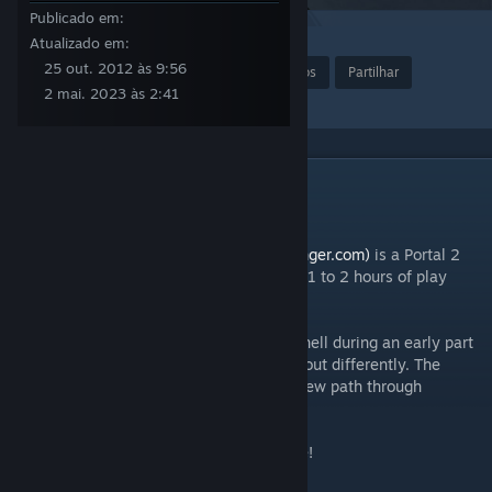
Publicado em:
2
37
Atualizado em:
25 out. 2012 às 9:56
Premiar
Adic. a Favoritos
Partilhar
2 mai. 2023 às 2:41
Coleção
DESCRIÇÃO
|| ABOUT ||
Designed for Danger
(www.designedfordanger.com)
is a Portal 2
Campaign that offers eight new levels and 1 to 2 hours of play
time.
In the campaign, you assume the role of Chell during an early part
of Portal 2. This time however, things turn out differently. The
actions of a rogue force will set you on a new path through
Aperture Laboratories.
Watch your step and prepare for adventure!