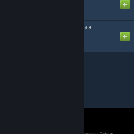
Criado por
Puddy
Designed for Danger Part 8
Criado por
Puddy
© Valve Corporation 2026. Todos os direitos reservados. Todas as