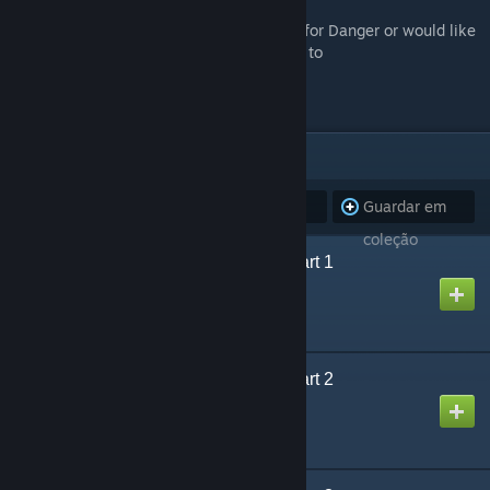
If you have any questions about Designed for Danger or would like
to submit feedback, please send an e-mail to
designedfordangercampaign@gmail.com
.
ITENS
(8)
Subscrever
Anular todas as
Guardar em
todos
subscrições
coleção
Designed for Danger Part 1
Criado por
Puddy
Designed for Danger Part 2
Criado por
Puddy