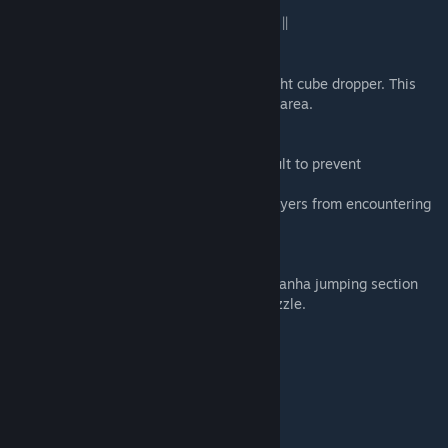
|| CHANGELOG 1.1 (November 20th, 2012) ||
DFD_2_TWOBUTTONS (PART2)
- Removed the button platform near the right cube dropper. This
prevents players from getting stuck in this area.
DFD_7_ADVENTURE1 (PART7)
- Added fizzler in front of adventure catapult to prevent
backtracking.
- Fixed cavern dispacements to prevent players from encountering
a rare bug and getting stuck.
DFD_8_ADVENTURE2 (PART8)
- Removed some white walls during the Piranha jumping section
which allowed the player to bypass the puzzle.
|| CREDITS ||
- Created by -
Patrick Murphy