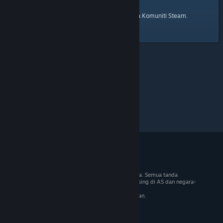
laman utama
Berikut ialah pautan ke
Komuniti Steam.
© 2026 Valve Corporation. Hak cipta terpelihara. Semua tanda
dagangan adalah hak milik pemilik masing-masing di AS dan negara-
negara lain.
VAT termasuk dalam semua harga jika berkenaan.
Dapatkan Apl Mudah Alih