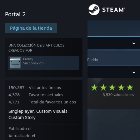
Iniciar sesión
Portal 2
Tienda
Página de la tienda
Portal 2
Comunidad
UNA COLECCIÓN DE 8 ARTÍCULOS
CREADOS POR
Puddy
Portal 2
>
Workshop
>
Colecciones
>
Workshop de Puddy
Acerca de
Sin conexión
Soporte
Designed for
150,387
Visitantes únicos
4,378
Favoritos actuales
3,530 valoraciones
Cambiar idioma
Danger Campaign
4,771
Total de favoritos únicos
Obtener la aplicación de Steam Mobile
Singleplayer
Custom Visuals
,
,
Custom Story
Ver versión clásica
Publicado el
Actualizado el