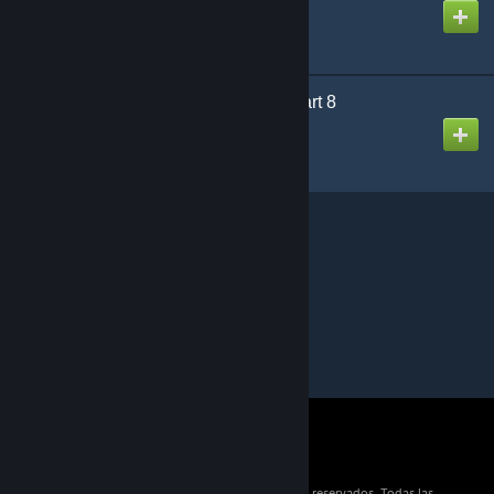
Creada por
Puddy
Designed for Danger Part 8
Creada por
Puddy
© 2026 Valve Corporation. Todos los derechos reservados. Todas las