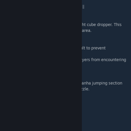
|| CHANGELOG 1.1 (November 20th, 2012) ||
DFD_2_TWOBUTTONS (PART2)
- Removed the button platform near the right cube dropper. This
prevents players from getting stuck in this area.
DFD_7_ADVENTURE1 (PART7)
- Added fizzler in front of adventure catapult to prevent
backtracking.
- Fixed cavern dispacements to prevent players from encountering
a rare bug and getting stuck.
DFD_8_ADVENTURE2 (PART8)
- Removed some white walls during the Piranha jumping section
which allowed the player to bypass the puzzle.
|| CREDITS ||
- Created by -
Patrick Murphy