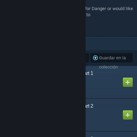
If you have any questions about Designed for Danger or would like
to submit feedback, please send an e-mail to
designedfordangercampaign@gmail.com
.
ARTÍCULOS
(8)
Suscribirse
Anular
Guardar en la
a todos
suscripción de
colección
Designed for Danger Part 1
todos
Creada por
Puddy
Designed for Danger Part 2
Creada por
Puddy