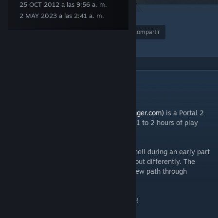
25 OCT 2012 a las 9:56 a. m.
2 MAY 2023 a las 2:41 a. m.
2
37
Premio
Favoritos
Compartir
Agregar a colección
DESCRIPCIÓN
|| ABOUT ||
Designed for Danger
(www.designedfordanger.com)
is a Portal 2
Campaign that offers eight new levels and 1 to 2 hours of play
time.
In the campaign, you assume the role of Chell during an early part
of Portal 2. This time however, things turn out differently. The
actions of a rogue force will set you on a new path through
Aperture Laboratories.
Watch your step and prepare for adventure!