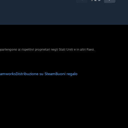
artengono ai rispettivi proprietari negli Stati Uniti e in altri Paesi.
eamworks
Distribuzione su Steam
Buoni regalo