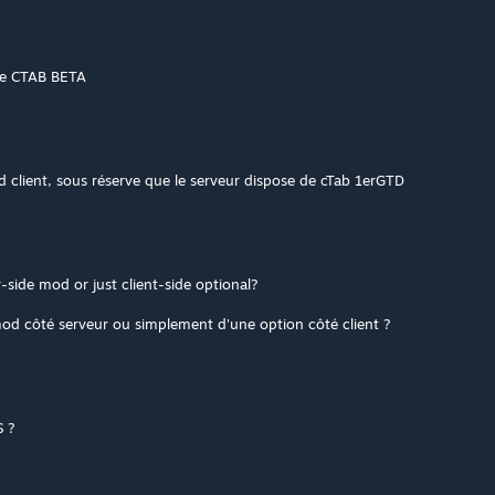
the CTAB BETA
 client, sous réserve que le serveur dispose de cTab 1erGTD
r-side mod or just client-side optional?
 mod côté serveur ou simplement d'une option côté client ?
S ?