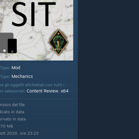
Mod
 Type:
Mechanics
Type:
a gli oggetti etichettati con tutti i
Content Review
x64
ni selezionati:
,
sioni del file
icato in data
rnato in data
870 MB
 ott 2020, ore 23:23