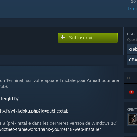
10
14 no
OGGET
Sottoscrivi
Quest
cTa
CB
COLL
ion Terminal) sur votre appareil mobile pour Arma3 pour une
Tab).
1ergtd.fr/
CREA
lity.fr/wiki/doku.php?id=public:ctab
8 (pré-installé dans les dernières version de Windows 10)
d/dotnet-framework/thank-you/net48-web-installer