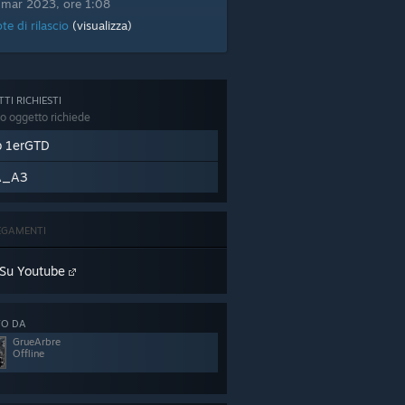
 mar 2023, ore 1:08
te di rilascio
(visualizza)
TI RICHIESTI
o oggetto richiede
b 1erGTD
A_A3
EGAMENTI
Su Youtube
TO DA
GrueArbre
Offline