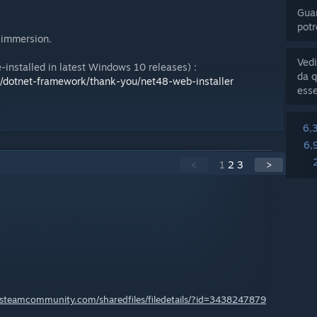
Guar
potr
r immersion.
Vedi
-installed in latest Windows 10 releases) :
da q
d/dotnet-framework/thank-you/net48-web-installer
esse
6,
6,
<
1
2
3
>
//steamcommunity.com/sharedfiles/filedetails/?id=3438247879