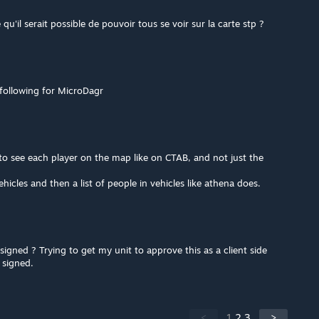
e qu'il serait possible de pouvoir tous se voir sur la carte stp ?
 following for MicroDagr
 to see each player on the map like on CTAB, and not just the
icles and then a list of people in vehicles like athena does.
signed ? Trying to get my unit to approve this as a client side
 signed.
<
1
2
3
>