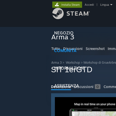
Installa Steam
Accedi
|
Lingua
NEGOZIO
Arma 3
Tutto
Discussioni
Screenshot
Imma
COMUNITÀ
Arma 3
>
Workshop
>
Workshop di GrueArbr
SIT 1erGTD
INFORMAZIONI
ASSISTENZA
Descrizione
Discussioni
0
Comme