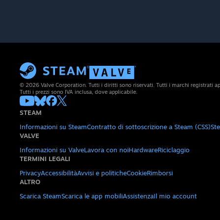
© 2026 Valve Corporation. Tutti i diritti sono riservati. Tutti i marchi registrati app
Tutti i prezzi sono IVA inclusa, dove applicabile.
STEAM
Informazioni su Steam
Contratto di sottoscrizione a Steam (CSS)
St
VALVE
Informazioni su Valve
Lavora con noi
Hardware
Riciclaggio
TERMINI LEGALI
Privacy
Accessibilità
Avvisi e politiche
Cookie
Rimborsi
ALTRO
Scarica Steam
Scarica le app mobili
Assistenza
Il mio account