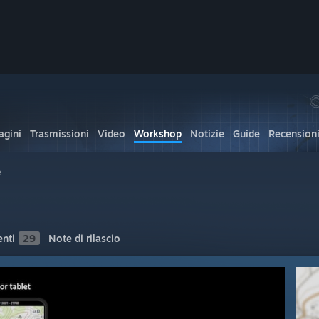
gini
Trasmissioni
Video
Workshop
Notizie
Guide
Recension
e
nti
29
Note di rilascio