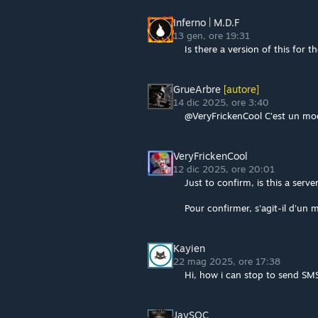
Inferno | M.D.F
13 gen, ore 19:31
Is there a version of this for 
GrueArbre
[autore]
14 dic 2025, ore 3:40
@VeryFrickenCool C'est un mod
VeryFrickenCool
12 dic 2025, ore 20:01
Just to confirm, is this a serve
Pour confirmer, s'agit-il d'un
Kayien
22 mag 2025, ore 17:38
Hi, how i can stop to send SM
JaySOC