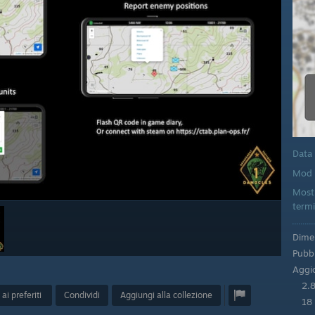
Data
Mod 
Mostr
termi
Dimen
Pubbl
Aggio
2.
ai preferiti
Condividi
Aggiungi alla collezione
18