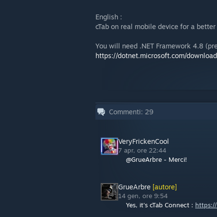
English :
cTab on real mobile device for a bette
You will need .NET Framework 4.8 (pre
https://dotnet.microsoft.com/downloa
Commenti:
29
VeryFrickenCool
7 apr, ore 22:44
@GrueArbre - Merci!
GrueArbre
[autore]
14 gen, ore 9:54
Yes, it's cTab Connect :
https: