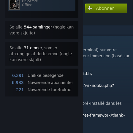
GrueArbre
Offline
Abonner
Abonner for at downloade
SIT 1erGTD
Se alle
544 samlinger
(nogle kan
være skjulte)
BESKRIVELSE
Se alle
31 emner
, som er
Equivalent du SIT (Système d'Information Terminal) sur votre
afhængige af dette emne (nogle
appareil mobile pour Arma3 pour une meilleur immersion (basé sur
kan være skjult)
le mod cTab).
https://ctab.plan-ops.fr/
-
https://www.1ergtd.fr/
6,291
Unikke besøgende
6,983
Nuværende abonnenter
Documentation :
https://hq.1ergtd-reality.fr/wiki/doku.php?
221
Nuværende foretrukne
id=public:ctab
Vous avez besoin du .NET Framework 4.8 (pré-installé dans les
dernières version de Windows 10)
https://dotnet.microsoft.com/download/dotnet-framework/thank-
you/net48-web-installer