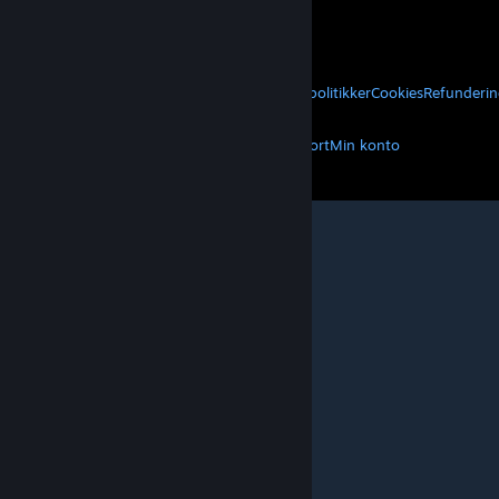
VALVE
Om Valve
Karriere
Hardware
Genbrug
JURIDISK
Privatliv
Tilgængelighed
Meddelelser og politikker
Cookies
Refunderin
MERE
Hent Steam
Hent mobilapps
Kundesupport
Min konto