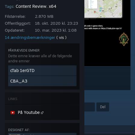
Content Review
x64
Tags:
,
Filstørrelse:
2.870 MB
Offentliggjort:
18. okt. 2020 kl. 23:23
Opdateret:
10. mar. 2023 kl. 1:08
14 ændringsbemærkninger
( vis )
PÅKRÆVEDE EMNER
Dette emne kræver alle af de følgende
andre emner
cTab 1erGTD
CBA_A3
3
LINKS
Pris
Føj til foretrukne
Del
På Youtube
Tilføj til samling
DESIGNET AF: