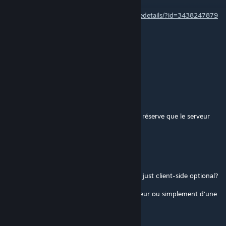
Yes, it's cTab Connect :
https://steamcommunity.com/sharedfiles/filedetails/?id=3438247879
Inferno | M.D.F
13. jan. kl. 19:31
Is there a version of this for the CTAB BETA
GrueArbre
[author]
14. dec. 2025 kl. 3:40
@VeryFrickenCool C'est un mod client, sous réserve que le serveur
dispose de cTab 1erGTD
VeryFrickenCool
12. dec. 2025 kl. 20:01
Just to confirm, is this a server-side mod or just client-side optional?
Pour confirmer, s'agit-il d'un mod côté serveur ou simplement d'une
option côté client ?