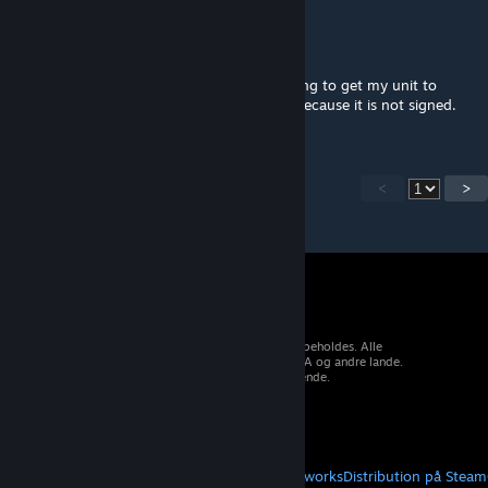
Alycheborne
23. okt. 2024 kl. 20:58
Is there a way to get this mod signed ? Trying to get my unit to
approve this as a client side but they cant because it is not signed.
<
>
© 2026 Valve Corporation. Alle rettigheder forbeholdes. Alle
varemærker tilhører deres respektive ejere i USA og andre lande.
Moms inkluderet i alle priser, hvor det er gældende.
Hent mobilapps
STEAM
Om Steam
Steam-abonnentaftale
Steamworks
Distribution på Steam