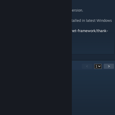
English :
cTab on real mobile device for a better immersion.
You will need .NET Framework 4.8 (pre-installed in latest Windows
10 releases) :
https://dotnet.microsoft.com/download/dotnet-framework/thank-
you/net48-web-installer
29
kommentarer
<
>
VeryFrickenCool
7. apr. kl. 22:44
@GrueArbre - Merci!
GrueArbre
[author]
14. jan. kl. 9:54