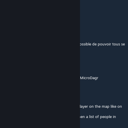
Kayien
22. maj 2025 kl. 17:38
Hi, how i can stop to send SMS ?
JaySOC
23. mar. 2025 kl. 10:09
Salut, incroyable travail. Est-ce qu'il serait possible de pouvoir tous se
voir sur la carte stp ?
Mushtea
12. mar. 2025 kl. 15:24
Also would be great to enable following for MicroDagr
Mushtea
12. mar. 2025 kl. 15:20
any way to add the possibility to see each player on the map like on
CTAB, and not just the group?
Also would be great to show vehicles and then a list of people in
vehicles like athena does.