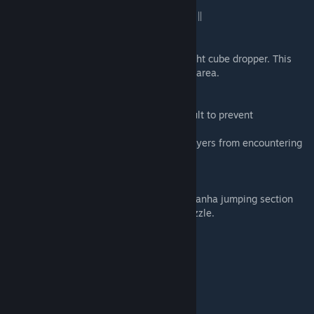
|| CHANGELOG 1.1 (November 20th, 2012) ||
DFD_2_TWOBUTTONS (PART2)
- Removed the button platform near the right cube dropper. This
prevents players from getting stuck in this area.
DFD_7_ADVENTURE1 (PART7)
- Added fizzler in front of adventure catapult to prevent
backtracking.
- Fixed cavern dispacements to prevent players from encountering
a rare bug and getting stuck.
DFD_8_ADVENTURE2 (PART8)
- Removed some white walls during the Piranha jumping section
which allowed the player to bypass the puzzle.
|| CREDITS ||
- Created by -
Patrick Murphy