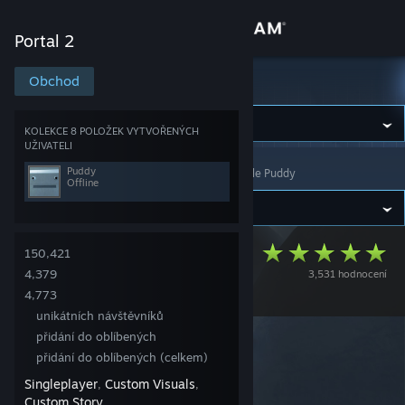
Přihlásit se
Portal 2
Obchod
Obchod
Portal 2
Komunita
KOLEKCE 8 POLOŽEK VYTVOŘENÝCH
UŽIVATELI
Puddy
Portal 2
>
Workshop
>
Kolekce
>
Workshop uživatele Puddy
Informace
Offline
Podpora
Designed for
150,421
4,379
3,531 hodnocení
Změnit jazyk
Danger Campaign
4,773
Mobilní aplikace služby Steam
unikátních návštěvníků
přidání do oblíbených
Desktopová verze stránky
přidání do oblíbených (celkem)
Singleplayer
Custom Visuals
,
,
Custom Story