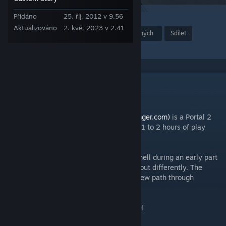
Přidáno
25. říj. 2012 v 9.56
2
37
Aktualizováno
2. kvě. 2023 v 2.41
Ocenit
Přidat do oblíbených
Sdílet
Přidat do kolekce
POPIS
|| ABOUT ||
Designed for Danger
(www.designedfordanger.com)
is a Portal 2
Campaign that offers eight new levels and 1 to 2 hours of play
time.
In the campaign, you assume the role of Chell during an early part
of Portal 2. This time however, things turn out differently. The
actions of a rogue force will set you on a new path through
Aperture Laboratories.
Watch your step and prepare for adventure!