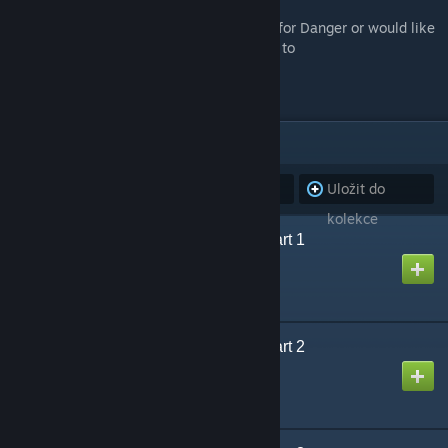
If you have any questions about Designed for Danger or would like
to submit feedback, please send an e-mail to
designedfordangercampaign@gmail.com
.
POLOŽKY
(8)
Odebírat
Zrušit odběr
Uložit do
všechny
všech
kolekce
Designed for Danger Part 1
Vytvořil
Puddy
Designed for Danger Part 2
Vytvořil
Puddy