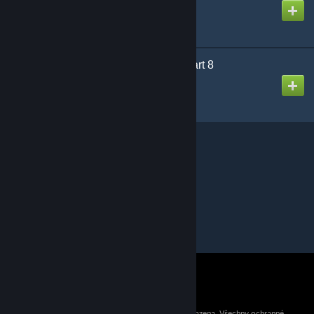
Vytvořil
Puddy
Designed for Danger Part 8
Vytvořil
Puddy
© 2026 Valve Corporation. Všechna práva vyhrazena. Všechny ochranné