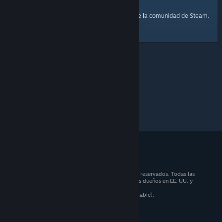
página principal
Aquí tienes un enlace a la
de la comunidad de Steam.
© 2026 Valve Corporation. Todos los derechos reservados. Todas las
marcas registradas pertenecen a sus respectivos dueños en EE. UU. y
otros países.
Todos los precios incluyen IVA (donde sea aplicable).
Aplicaciones móviles