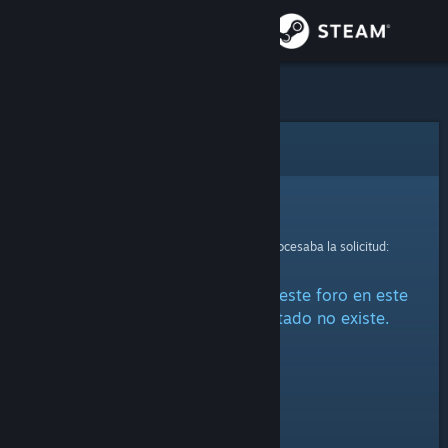
Iniciar sesión
Tienda
Comunidad
Error
Acerca de
Lo sentimos.
Se ha producido un error mientras se procesaba la solicitud:
Soporte
Parece que no podemos cargar este foro en este
Cambiar idioma
momento o que el foro solicitado no existe.
Descargar Steam Mobile
Ver versión clásica