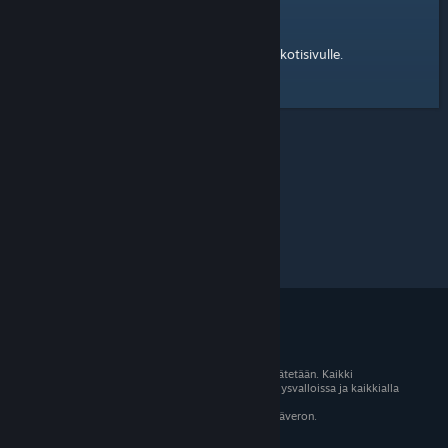
kotisivulle
Tässä on linkki Steam-yhteisön
.
© 2026 Valve Corporation. Kaikki oikeudet pidätetään. Kaikki
tavaramerkit ovat omistajiensa omaisuutta Yhdysvalloissa ja kaikkialla
maailmassa.
Kaikki hinnat sisältävät asiaankuuluvan arvonlisäveron.