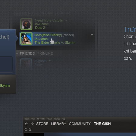
Trư
Chọn m
sơ của
khi bạ
bạn.