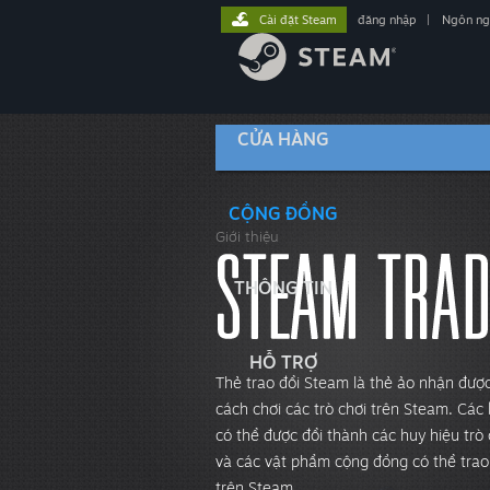
Cài đặt Steam
đăng nhập
|
Ngôn n
CỬA HÀNG
CỘNG ĐỒNG
Giới thiệu
THÔNG TIN
HỖ TRỢ
Thẻ trao đổi Steam là thẻ ảo nhận đượ
cách chơi các trò chơi trên Steam. Các
có thể được đổi thành các huy hiệu trò 
và các vật phẩm cộng đồng có thể trao
trên Steam.