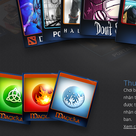
Thu
Chơi b
nhận t
được t
nhận đ
bạn.
Xem cá