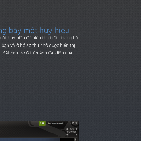
ng bày một huy hiệu
ột huy hiệu để hiển thị ở đầu trang hồ
 bạn và ở hồ sơ thu nhỏ được hiển thị
n đặt con trỏ ở trên ảnh đại diện của