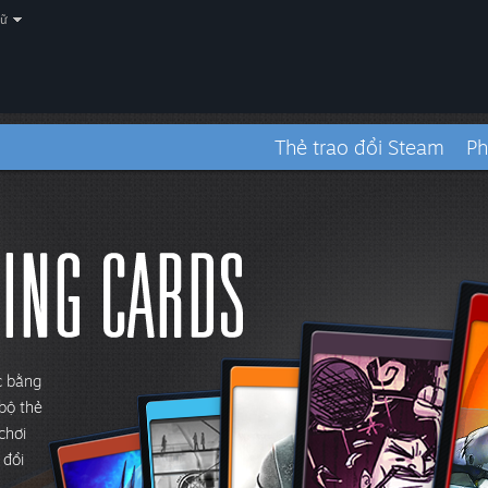
gữ
Thẻ trao đổi Steam
Ph
c bằng
 bộ thẻ
chơi
 đổi