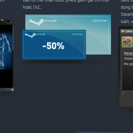
hoặc DLC.
dụng ở
Steam,
luận, 