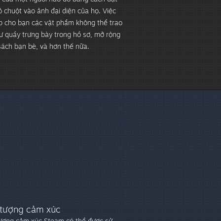
ỏ chuột vào ảnh đại diện của họ. Việc
p cho bạn các vật phẩm không thể trao
ư quầy trưng bày trong hồ sơ, mở rộng
ách bạn bè, và hơn thế nữa.
 tượng cảm xúc
tượng cảm xúc Steam có thể được sử