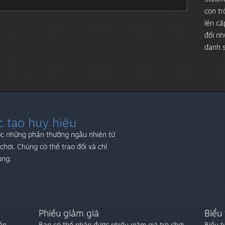
con tr
lên cấ
đổi nh
danh s
 tạo huy hiệu
ợc những phần thưởng ngẫu nhiên từ
chơi. Chúng có thể trao đổi và chỉ
úng.
Phiếu giảm giá
Biểu
ền.
Bạn có thể nhận được phiếu giảm giá trò chơi
Biểu 