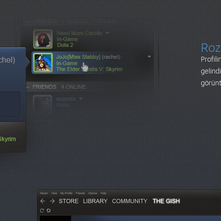
Roz
Profil
gelind
görünt