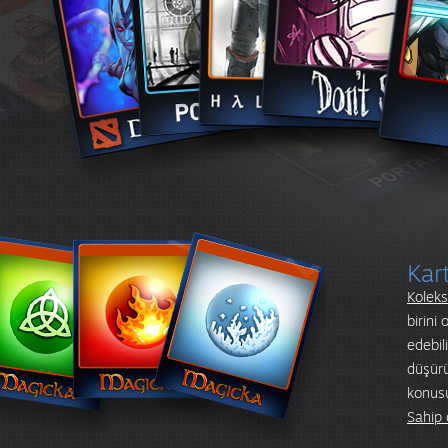
Kar
Koleks
birini
edebil
düşürü
konusu
Sahip 