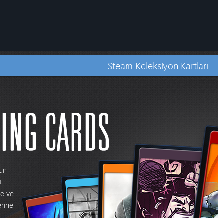
Steam Koleksiyon Kartları
yun
t
ne ve
erine