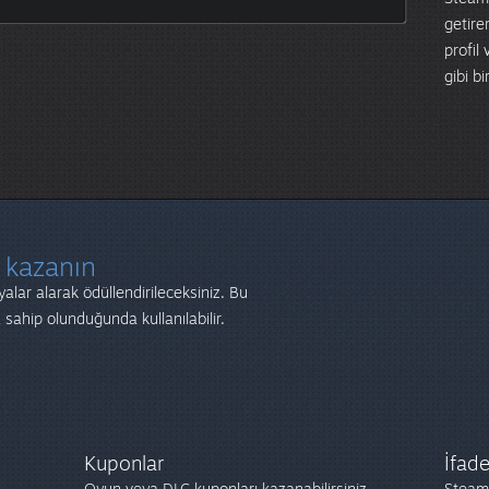
getire
profil 
gibi b
r kazanın
yalar alarak ödüllendirileceksiniz. Bu
 sahip olunduğunda kullanılabilir.
Kuponlar
İfade
Oyun veya DLC kuponları kazanabilirsiniz.
Steam 