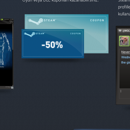
profil
kullana