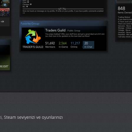
izi, Steam seviyenizi ve oyunlarınızı