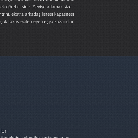
rek görebilirsiniz. Seviye atlamak size
vitrini, ekstra arkadaş listesi kapasitesi
irçok takas edilemeyen eşya kazandırır.
ler
ifadelerini sohbetler, tartışmalar ve