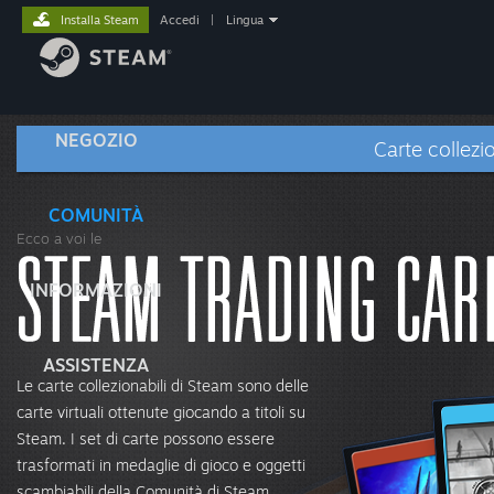
Installa Steam
Accedi
|
Lingua
NEGOZIO
Carte collezio
COMUNITÀ
Ecco a voi le
INFORMAZIONI
ASSISTENZA
Le carte collezionabili di Steam sono delle
carte virtuali ottenute giocando a titoli su
Steam. I set di carte possono essere
trasformati in medaglie di gioco e oggetti
scambiabili della Comunità di Steam.