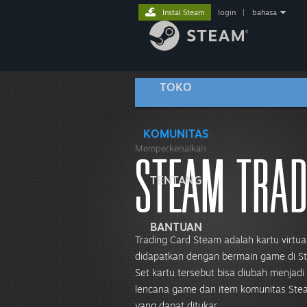
Instal Steam
login
|
bahasa
TOKO
KOMUNITAS
Memperkenalkan
TENTANG
BANTUAN
Trading Card Steam adalah kartu virtua
didapatkan dengan bermain game di S
Set kartu tersebut bisa diubah menjadi
lencana game dan item komunitas Ste
yang dapat ditukar.