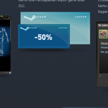
DLC.
kamu m
bagian