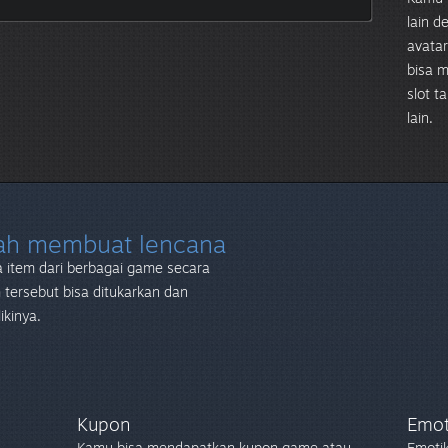
lain 
avata
bisa m
slot t
lain.
lah membuat lencana
 item dari berbagai game secara
tersebut bisa ditukarkan dan
ikinya.
Kupon
Emot
Kamu bisa mendapatkan kupon game atau
Emoti