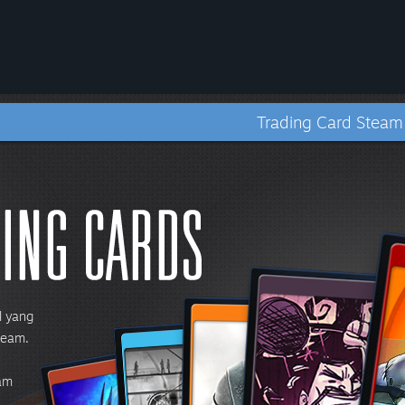
Trading Card Steam
l yang
team.
am