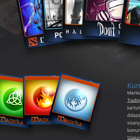
Kum
Main
Tradin
kartun
didapa
sisany
komun
Silaka