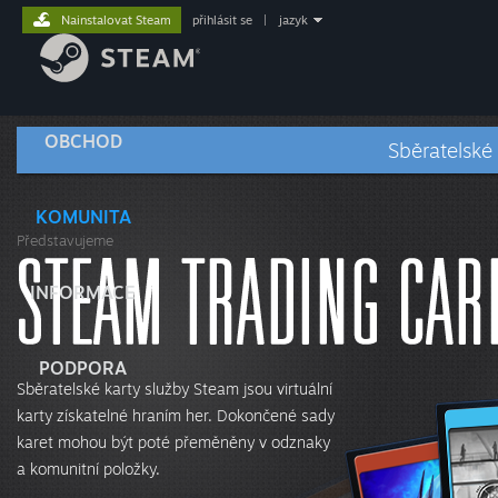
Nainstalovat Steam
přihlásit se
|
jazyk
OBCHOD
Sběratelské
KOMUNITA
Představujeme
INFORMACE
PODPORA
Sběratelské karty služby Steam jsou virtuální
karty získatelné hraním her. Dokončené sady
karet mohou být poté přeměněny v odznaky
a komunitní položky.