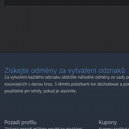
Získejte odměny za vytváření odznaků
Za vytvoření každého odznaku obdržíte náhodné odměny ze sady p
souvisejících s danou hrou. S těmito položkami lze obchodovat a jso
použitelné jen tehdy, pokud je vlastníte.
Pozadí profilu
Kupony
Získaná pozadí můžete použít ke zkrášlení
Kupony zajišťují