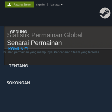
Pasang Steam
sign in
|
bahasa
GEDUNG
Statistik Permainan Global
Senarai Permainan
KOMUNITI
Ini ialah permainan yang mempunyai Pencapaian Steam yang tersedia
TENTANG
SOKONGAN