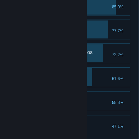
Estudiante de primera
85.0%
Troleando
77.7%
Talento para los hechizos
72.2%
Talento para gastar
61.6%
Gasta 5 puntos de talento
Para el recuerdo
55.8%
Margen de mejora
47.1%
Mejora un artículo de equipo