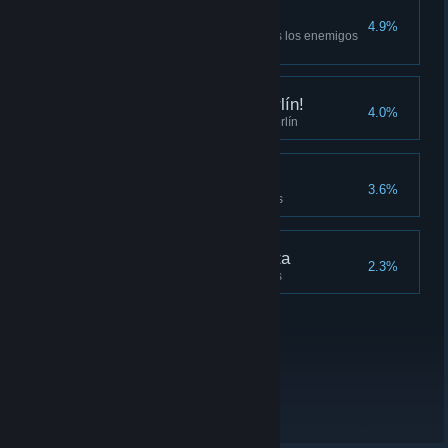
El toque final
4.9%
Usa magia antigua contra todos los enemigos
del juego
¡Por las barbas de Merlín!
4.0%
Resuelve todos enigmas de Merlín
La naturaleza animal
3.6%
Cría todos los tipos de animales
Edición de coleccionista
2.3%
Completa todas las colecciones