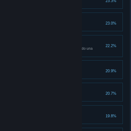
23.3%
Altos vuelos
23.0%
La raíz del problema
22.2%
Incapacita a 10 enemigos usando una
mandrágora
Sallow se vive una vez
20.9%
La lechuza sabia
20.7%
Gryffindor bajo tierra
19.8%