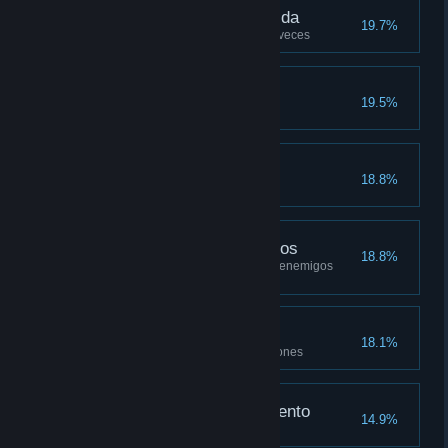
A la tercera va la vencida
19.7%
Mejora un artículo de equipo 3 veces
La gacela vengadora
19.5%
Amistad animal
18.8%
El fin petrifica los medios
18.8%
Derrota a un total de cincuenta enemigos
usando petrificus totalus
Pociones para todos
18.1%
Elabora todos los tipos de pociones
En busca del conocimiento
14.9%