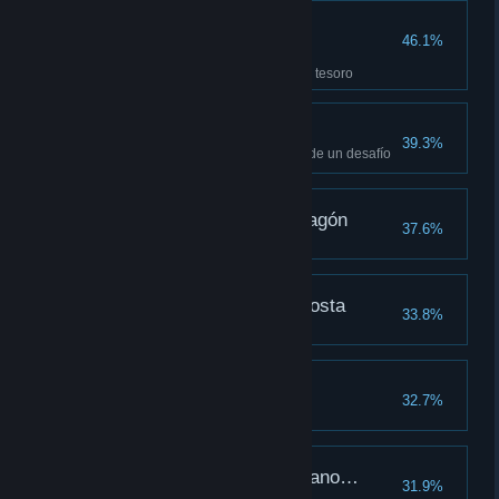
¿Por qué no seguimos
46.1%
mariposas?
Sigue a las mariposas hasta un tesoro
Acepto el desafío
39.3%
Completa todas las categorías de un desafío
Cómo defender a tu dragón
37.6%
Una excursión por la costa
33.8%
Hechizante
32.7%
Aprende todos los hechizos
Más vale reliquia en mano…
31.9%