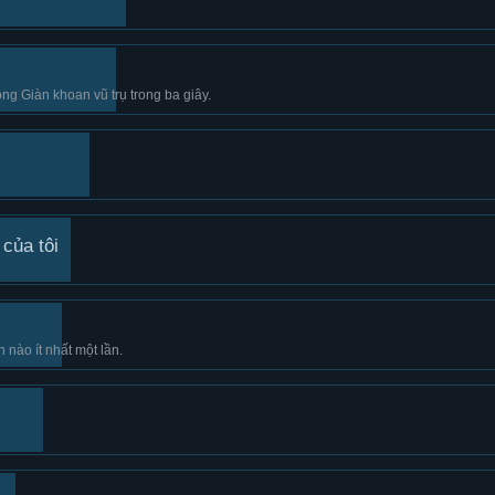
ong Giàn khoan vũ trụ trong ba giây.
của tôi
 nào ít nhất một lần.