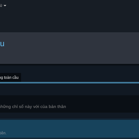
gữ
ầu
g toàn cầu
hững chỉ số này với của bản thân
iên.