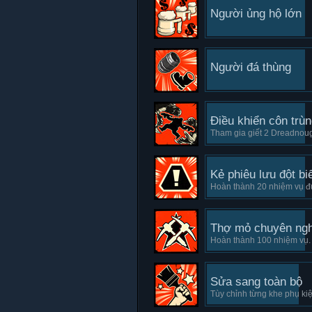
Người ủng hộ lớn
Người đá thùng
Điều khiển côn trù
Tham gia giết 2 Dreadnoug
Kẻ phiêu lưu đột bi
Hoàn thành 20 nhiệm vụ đ
Thợ mỏ chuyên ngh
Hoàn thành 100 nhiệm vụ.
Sửa sang toàn bộ
Tùy chỉnh từng khe phụ ki