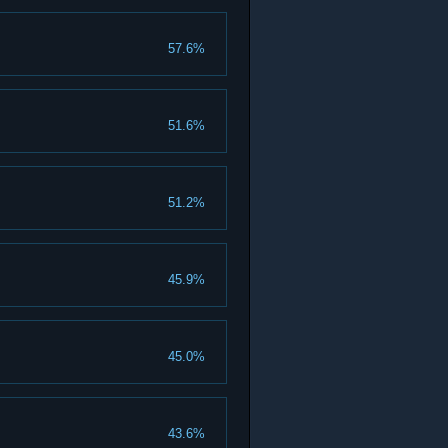
57.6%
51.6%
51.2%
45.9%
45.0%
43.6%