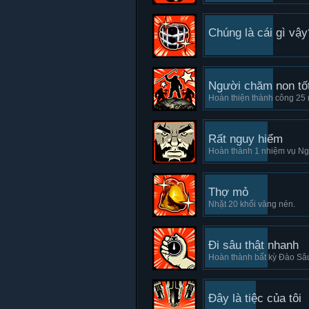
Chúng là cái gì vậy
Người chăm non tố
Hoàn thiện thành công 25 n
Rất nguy hiểm
Hoàn thành 1 nhiệm vụ Ngu
Thợ mỏ
Nhặt 20 khối vàng nén.
Đi sâu thật nhanh
Hoàn thành bất kỳ Đào Sâ
Đây là tiệc của tôi