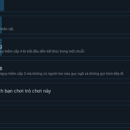
nhân vật.
g
y hiểm cấp 4 từ bắt đầu đến kết thúc trong một chuỗi.
i
guy hiểm cấp 3 mà không có người lùn nào gục ngã và không gọi hòm tiếp tế.
h bạn chơi trò chơi này