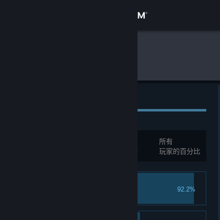
登录
商店
全球游戏统计
深岩银河
社区
关于
全球成就
全球排行榜
客服
总成就:
69
所有
更改语言
您必须先登录才能与这些统计进行比较
玩家的百分比
获取 Steam 手机应用
矿工
92.2%
查看桌面版网站
完成你的第一个任务。