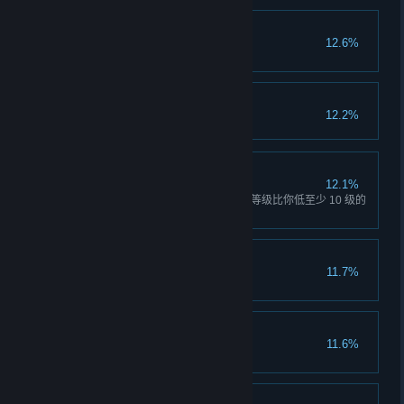
巨虫猎手
12.6%
参与击杀 40 只无畏异虫。
这是什么玩意儿？
12.2%
小队领头人
12.1%
在小队中至少有 1 名玩家的玩家等级比你低至少 10 级的
情况下成功完成 25 个任务。
深入险境
11.7%
完成一个完整的五级风险任务。
黄金矿工
11.6%
采集 20 个压缩黄金。