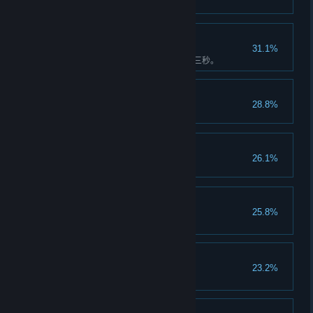
油桶骑士
31.1%
在太空钻台内的油桶上坚持站立三秒。
高级机器人学
28.8%
探索我的选择
26.1%
崭露头角
25.8%
晋升任意一名矮人一次。
吁——驾！
23.2%
骑上莫莉达 15 秒。