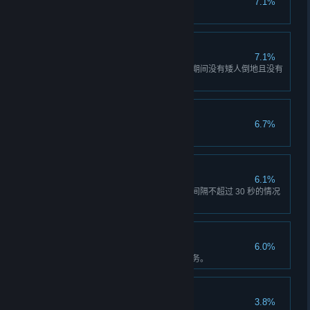
7.1%
采集 10 个辛宝石。
得心应手
7.1%
完成一个完整的四级风险任务，期间没有矮人倒地且没有
呼叫补给。
白银员工
6.7%
获得一个白银等级晋升。
区区一个杀虫差事
6.1%
在三级或更高风险的任务中，在间隔不超过 30 秒的情况
下击杀两只无畏异虫。
坚如磐石
6.0%
连续完成五个完整的五级风险任务。
快乐的大脚
3.8%