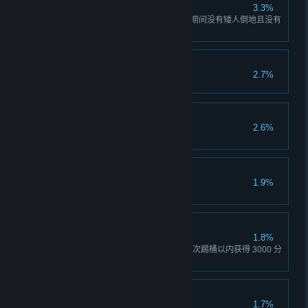
卡尔为你骄傲
3.3%
完成一个完整的五级风险任务，期间没有矮人倒地且没有
呼叫补给。
博斯科，你最棒
2.7%
专业团队
2.6%
四名矮人均晋升到白银等级。
传奇团队
1.9%
四名矮人均晋升到黄金等级。
真希望这样有钱赚......
1.8%
在酒吧旁的踢桶游戏中，在 100 次踢桶以内获得 3000 分
或以上的成绩。
走投无路
1.7%