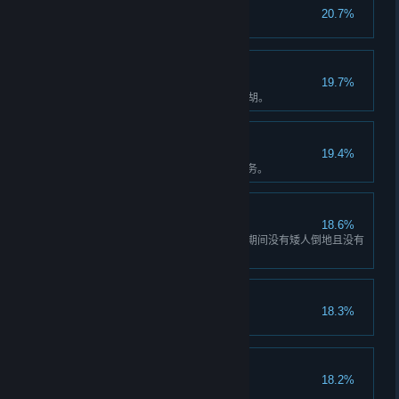
达尔文奖
20.7%
小胡子控
19.7%
为一名角色购买 5 个不同的上唇胡。
本月最佳员工
19.4%
连续完成四个完整的四级风险任务。
全力以赴
18.6%
完成一个完整的三级风险任务，期间没有矮人倒地且没有
呼叫补给。
这游戏不是这样玩的
18.3%
走向深渊
18.2%
完成一个深潜任务。