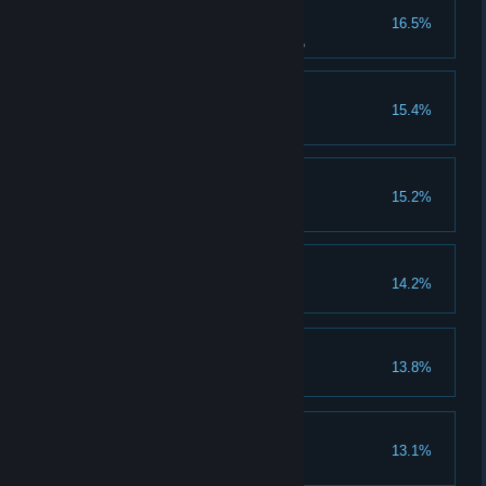
改头换面
16.5%
自定义一个角色所有部位的外观。
迷你修复师
15.4%
修好 50 个迷你矿骡。
永别了，大自爆！
15.2%
参与击杀 20 只大自爆虫。
孤狼
14.2%
我喜欢这下面
13.8%
合作攀登
13.1%
晋升任意两名矮人一次。