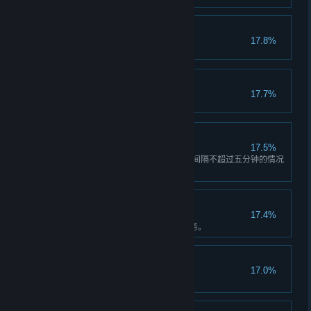
大豪客
17.8%
职业油桶踢手
17.7%
害虫防治
17.5%
在三级或更高风险的任务中，在间隔不超过五分钟的情况
下击杀两只无畏异虫。
突变清道夫
17.4%
完成 20 个完整的带有警告的任务。
专家矿工
17.0%
完成 100 个任务。