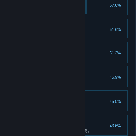
步入正轨
57.6%
完成一个完整的三级风险任务。
痛击要害
51.6%
绩效考核
51.2%
完成 10 个里程碑。
十技之长
45.9%
解锁 10 个特长。
合格菜鸟
45.0%
完成你的第一个战役任务。
表现稳定
43.6%
连续完成三个完整的三级风险任务。