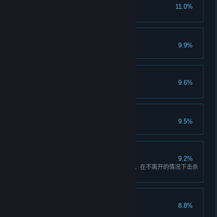
快速深潜
11.0%
在 45 分钟内完成任意深潜任务。
主持大局
9.9%
帽子戏法
9.6%
晋升任意三名矮人一次。
天龙特工队
9.5%
施工重地，闲虫免进
9.2%
与其他三名矮人一起乘上掘进机，在不离开的情况下击杀
15 个敌方单位。
发射井内有异物
8.8%