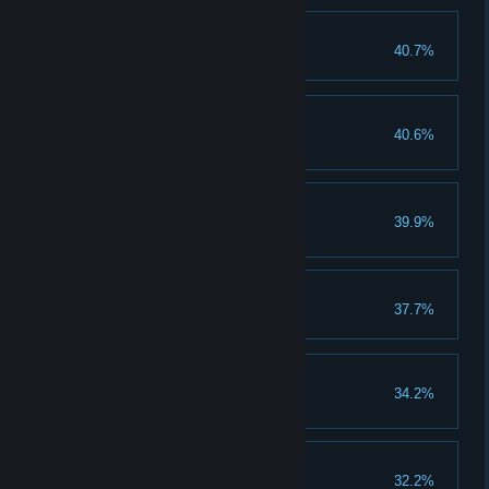
指定诱饵
40.7%
管理层认可
40.6%
完成 25 个里程碑。
属于我们的 BET-C
39.9%
击败并修好一架 BET-C。
自控力
37.7%
皮糙肉厚
34.2%
完成一个完整的四级风险任务。
业界前沿
32.2%