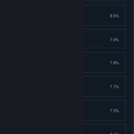
耕种能手
8.5%
骑上硅酸盐采集虫达 30 秒。
谁是DJ之王
7.9%
全员前进
7.8%
晋升所有四名矮人一次。
深潜老手
7.7%
完成任意 5 个深潜任务。
精英深潜者
7.5%
完成一个精英深潜任务。
珠宝商