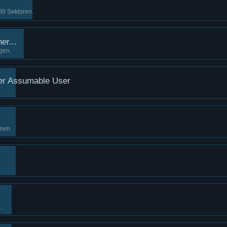
00 Sektoren.
er...
gen.
ter Assumable User
onen.
.