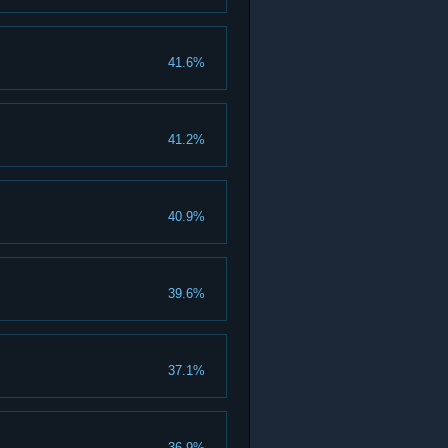
41.6%
41.2%
40.9%
39.6%
37.1%
36.9%