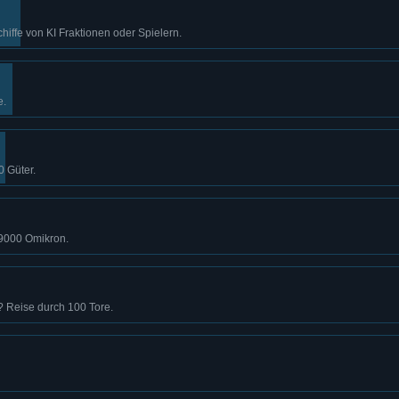
hiffe von KI Fraktionen oder Spielern.
e.
0 Güter.
r 9000 Omikron.
 Reise durch 100 Tore.