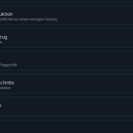
uktion
Schiff mit nur einem einzigen Schuss.
zug
e.
Flaggschiff.
chritts
elabor.
n