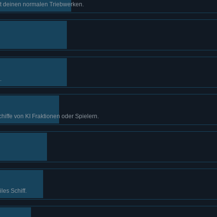
it deinen normalen Triebwerken.
.
hiffe von KI Fraktionen oder Spielern.
les Schiff.