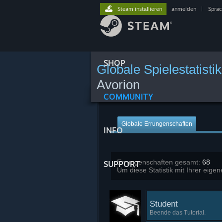
Steam installieren
anmelden
|
Spra
SHOP
Globale Spielestatistik
Avorion
COMMUNITY
Globale Errungenschaften
INFO
Errungenschaften gesamt:
68
SUPPORT
Um diese Statistik mit Ihrer eig
Student
Beende das Tutorial.