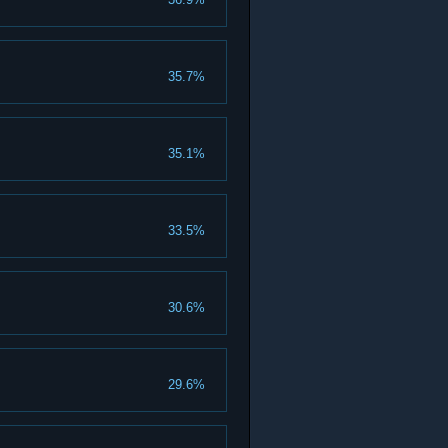
35.7%
35.1%
33.5%
30.6%
29.6%