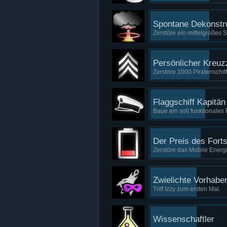
Spontane Dekonstr
Zerstöre ein mittelgroßes 
Persönlicher Kreuz
Zerstöre 1000 Piratenschiff
Flaggschiff Kapitän
Baue ein voll funktionales 
Der Preis des Forts
Zerstöre das Mobile Energi
Zwielichte Vorhabe
Triff Izzy zum ersten Mal.
Wissenschaftler