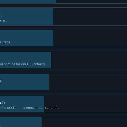
l
ral.
cursos.
l para saltar em 100 setores.
s
ida
anho médio em menos de um segundo.
z