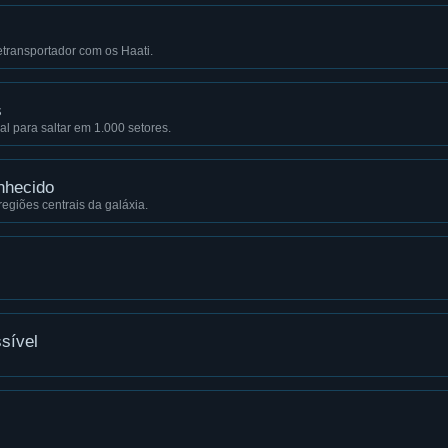
transportador com os Haati.
s
l para saltar em 1.000 setores.
nhecido
regiões centrais da galáxia.
sível