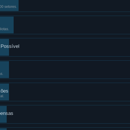
00 setores.
iotas.
 Possível
s.
ções
al.
pensas