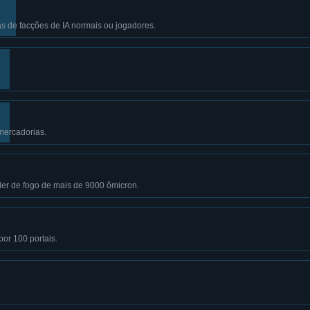
 de facções de IA normais ou jogadores.
.
mercadorias.
r de fogo de mais de 9000 ômicron.
por 100 portais.