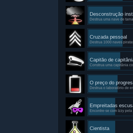
Desconstrução ins
Destrua uma nave de tama
Cruzada pessoal
Destrua 1000 naves pirata
Capitão de capitâni
Construa uma capitânia co
O preço do progre
Destrua o laboratório de e
Empreitadas escus
Encontre-se com Izzy pela 
Cientista