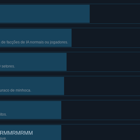
de facções de IA normais ou jogadores.
 setores.
buraco de minhoca.
tos.
RRMMRMRMM
ave.