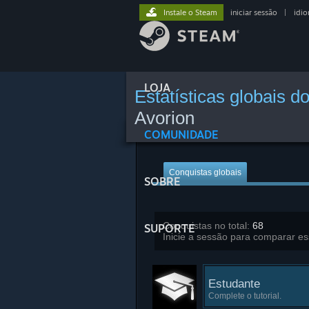
Instale o Steam
iniciar sessão
|
idi
LOJA
Estatísticas globais d
Avorion
COMUNIDADE
Conquistas globais
SOBRE
Conquistas no total:
68
SUPORTE
Inicie a sessão para comparar es
Estudante
Complete o tutorial.