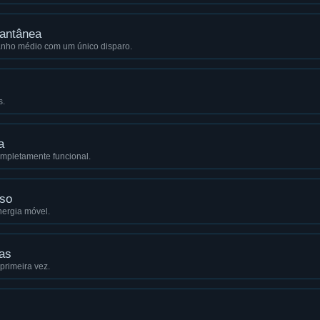
tantânea
nho médio com um único disparo.
s.
a
mpletamente funcional.
sso
nergia móvel.
as
primeira vez.