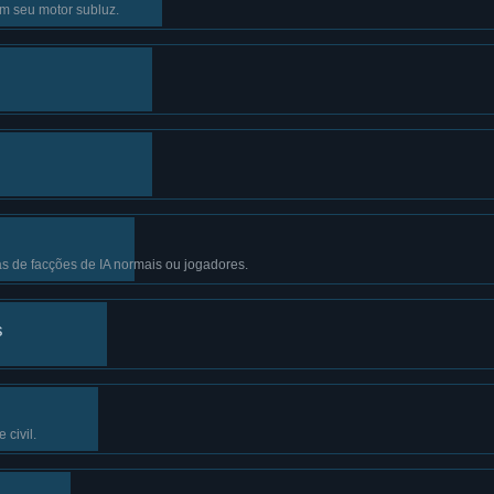
m seu motor subluz.
 de facções de IA normais ou jogadores.
s
civil.