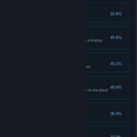
Popping Off!
50.8%
Sell 20 popcorns.
Holographic Showcase
45.6%
Display 4 holographic movies in a display
case.
Business Is Booming!
45.1%
Generate $10,000 in total revenue.
Off The Books
40.4%
Order a movie with its SKU code on the black
market.
Certified Movie Buff
36.4%
Unlock all movie genres.
Sugar Rush!