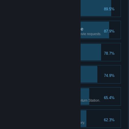
RIP
89.5%
Put a movie in the trash.
Good Customer Service
87.9%
Help 20 customers with their movie requests.
First Hire
78.7%
Hire your first employee.
Brain Freeze!
74.9%
Sell 20 slushy drinks.
Return Routine
65.4%
Check-in 1000 movies at the Return Station.
The Movie Enthusiast
62.3%
Own 250 movies in your inventory.