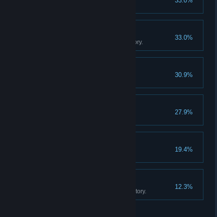
33.0%
Sell 20 cotton candies.
The Movie Collector
33.0%
Own 500 movies in your inventory.
Game On!
30.9%
Buy an arcade machine.
Fully Staffed
27.9%
Hire two employees.
Big Store Energy
19.4%
Unlock all store expansions.
The Movie Empire
12.3%
Own 1000 movies in your inventory.