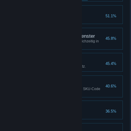
Popping Off!
51.1%
Verkaufe 20 Mal Popcorn.
Holografisches Schaufenster
45.8%
Stelle 4 holografische Filme gleichzeitig in
einer Vitrine aus.
Das Geschäft boomt!
45.4%
Verdiene 10.000€ Gesamtumsatz.
Unter der Hand
40.6%
Bestelle einen Film über seinen SKU-Code
auf dem Schwarzmarkt.
Zertifizierter Filmfan
36.5%
Schalte alle Film Genres frei.