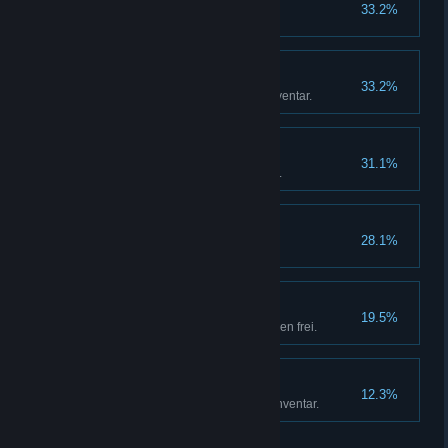
Zuckerrausch!
33.2%
Verkaufe 20 Mal Zuckerwatte.
Der Filmsammler
33.2%
Besitze 500 Filme in deinem Inventar.
Game On!
31.1%
Kaufe einen Arcade-Automaten.
Voll besetzt
28.1%
Stelle zwei Mitarbeiter ein.
Big Store Energy
19.5%
Schalte alle Laden Erweiterungen frei.
Das Film Imperium
12.3%
Besitze 1000 Filme in deinem Inventar.