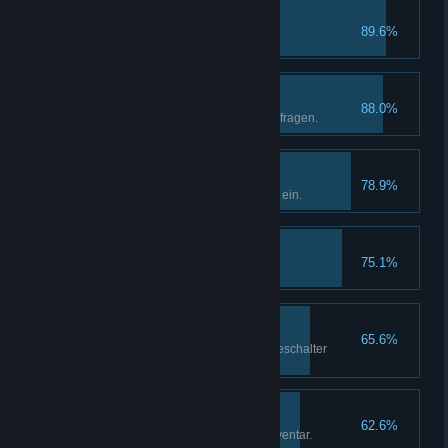
RIP
89.6%
Schmeiße einen Film weg.
Guter Kundenservice
88.0%
Hilf 20 Kunden mit ihren Filmanfragen.
Erster Mitarbeiter
78.9%
Stelle deinen ersten Mitarbeiter ein.
Gehirnfrost!
75.1%
Verkaufe 20 Slushies.
Rückgabe Routine
65.6%
Nimm 1000 Filme am Rückgabeschalter
entgegen.
Der Film Enthusiast
62.6%
Besitze 250 Filme in deinem Inventar.