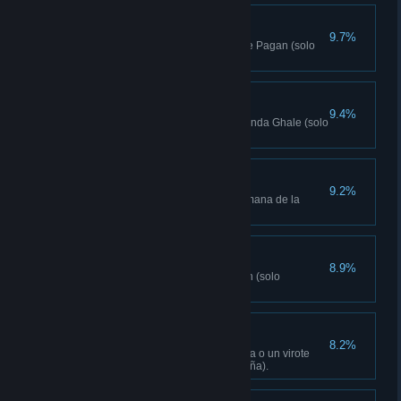
Mano justiciera
9.7%
Elimina 3 convoyes de La ira de Pagan (solo
campaña).
Bricomaníaco
9.4%
Compra 3 objetos para la hacienda Ghale (solo
campaña).
Lo más exótico
9.2%
Completa 3 encargos de la Semana de la
moda de Kyrat (solo campaña).
El rey ha muerto
8.9%
Decide el destino de Pagan Min (solo
campaña).
A distancia
8.2%
Mata a un blanco con una flecha o un virote
desde 60 m o más (solo campaña).