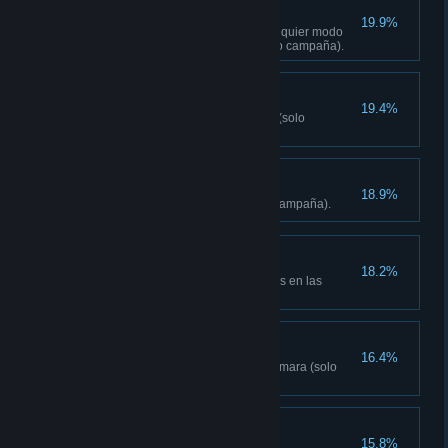
Anda con cuidado
19.9%
Libera cualquier puesto en cualquier modo
sin activar ninguna alarma (solo campaña).
Hecho un pincel
19.4%
Crea 5 mejoras para tu equipo (solo
campaña).
Buen estudiante
18.9%
Aprende 10 habilidades (solo campaña).
Dinero a raudales
18.2%
Gasta un total de 500 000 rupias en las
tiendas (solo campaña).
Fotógrafo profesional
16.4%
Marca a 25 enemigos con la cámara (solo
campaña).
Ilustrado
15.8%