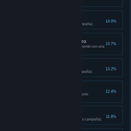
Lee 10 notas (solo campaña).
Fin de la transmisión
14.0%
Libera 8 campanarios (solo campaña).
Cuatro pájaros de un tiro
13.7%
Mata a 4 enemigos simultáneamente con una
explosión (solo campaña).
Sobredosis
13.2%
Descubre Shangri-La (solo campaña).
Uno menos
12.4%
Decide el destino de De Pleur (solo
campaña).
Dos menos
11.8%
Decide el destino de Noore (solo campaña).