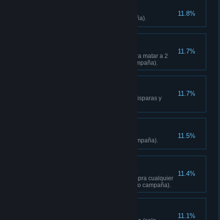
Líbranos del mal
11.8%
Libera 12 puestos (solo campaña).
Dos pájaros
11.7%
Usa un rifle de francotirador para matar a 2
blancos de un disparo (solo campaña).
Tiroteo al volante
11.7%
Mata a 25 enemigos mientras disparas y
conduces (solo campaña).
Exhibición de fuerza
11.5%
Conquista 2 fortalezas (solo campaña).
Luchar por el bien
11.4%
Llega al nivel de karma 2 y compra cualquier
mejora de Aliados a sueldo (solo campaña).
Reescribir la historia
11.1%