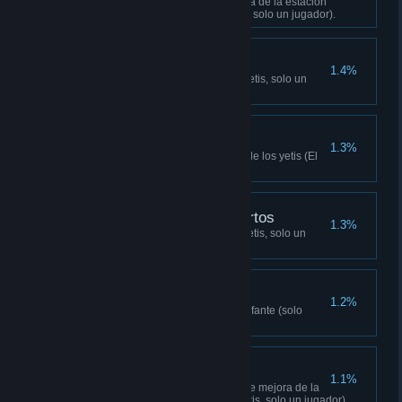
Completa un encargo de mejora de la estación
repetidora (El valle de los yetis, solo un jugador).
Cazador espiritual
1.4%
Mata a un yeti (El valle de los yetis, solo un
jugador).
¡Despierto!
1.3%
Completa la campaña El valle de los yetis (El
valle de los yetis).
Maestro de los Despiertos
1.3%
Mata a 5 yetis (El valle de los yetis, solo un
jugador).
Con colmillos
1.2%
Mata a 30 enemigos con un elefante (solo
campaña).
Maestro albañil
1.1%
Completa todos los encargos de mejora de la
estación rep. (El valle de los yetis, solo un jugador).