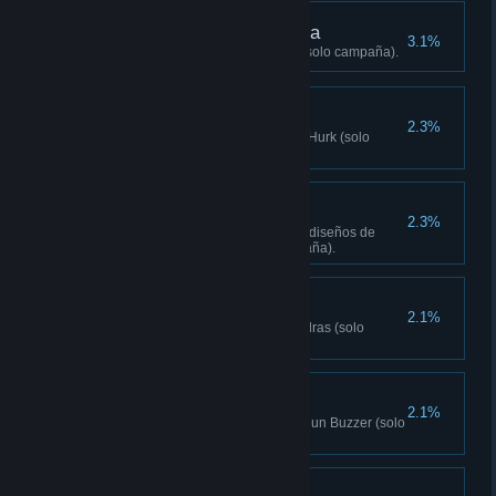
Protector de la memoria
3.1%
Encuentra 10 cartas perdidas (solo campaña).
Hermano en la lucha
2.3%
Libera 1 puesto jugando como Hurk (solo
campaña cooperativa).
A medida
2.3%
Compra todos los accesorios y diseños de
pintura de un arma (solo campaña).
Engaño
2.1%
Distrae a 15 enemigos con piedras (solo
campaña).
El cielo se cae
2.1%
Realiza una eliminación desde un Buzzer (solo
campaña).