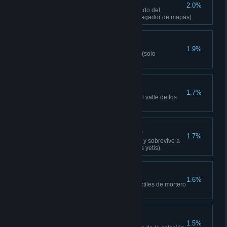
Sorpresa comunitaria
2.0%
Juega en un mapa mejor valorado del
navegador de mapas (solo navegador de mapas).
¡Llamas a mí!
1.9%
Mata a 50 enemigos con fuego (solo
campaña).
Hogar, dulce hogar
1.7%
Ocupa la estación repetidora (El valle de los
yetis).
Superviviente nocturno
1.7%
Defiende la estación repetidora y sobrevive a
la primera noche (El valle de los yetis).
Reino de muerte
1.6%
Mata a 30 enemigos con proyectiles de mortero
(solo campaña).
Albañil
1.5%