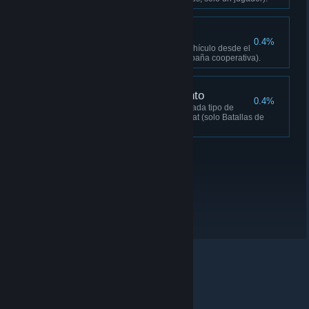
Cambio de carril
0.4%
Realiza una eliminación con vehículo desde el
asiento del pasajero (solo campaña cooperativa).
Hombre del renacimiento
0.4%
Acaba una partida pública de cada tipo de
juego del modo Batallas de Kyrat (solo Batallas de
Kyrat).
© Valve Corporation. Todos los derechos reservados.
Todas las marcas registradas pertenecen a sus
respectivos dueños en EE. UU. y otros países.
Política
de Privacidad
|
Información legal
|
Accesibilidad
|
Acuerdo de Suscriptor a Steam
|
Reembolsos
|
Cookies