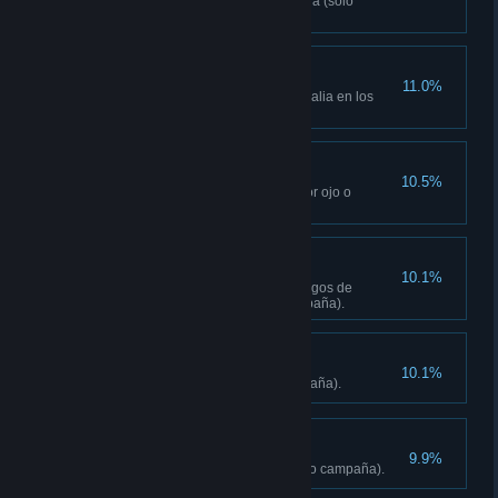
Quita 30 carteles de propaganda (solo
campaña).
Defensor
11.0%
Rechaza a 3 equipos de represalia en los
puestos (solo campaña).
Ejecutor
10.5%
Completa 3 encargos de Ojo por ojo o
Asesinato (solo campaña).
Sin olvidar a nadie
10.1%
Rescata a 15 rehenes en encargos de
Rescate de rehenes (solo campaña).
Curandero
10.1%
Crea 15 jeringuillas (solo campaña).
Tres seguidos
9.9%
Decide el destino de Yuma (solo campaña).