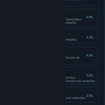
arena).
Equilibrado
4.8%
Completa 6 encargos de Caza (Suministros,
Control, Supervivencia) (solo campaña).
Atropello
4.3%
Atropella a 25 personas (solo campaña).
Desactivador
4.0%
Completa 3 encargos de Desactivación de
bombas (solo campaña).
Loco del motor
3.6%
Completa 3 actividades de Kyrati Films:
Carreras o Kyrati Films: Supervivencia (solo campaña).
A tope
3.5%
Aprende todas las habilidades (solo campaña).