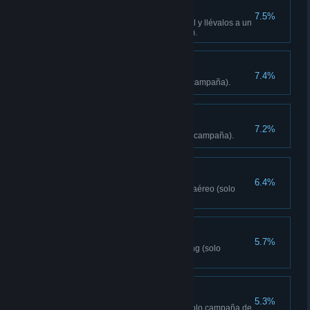
Robin Hood
7.5%
Roba 3 camiones de Carga real y llévalos a un
puesto liberado (solo campaña).
Todo despejado
7.4%
Libera todos los puestos (solo campaña).
Tributos adecuados
7.2%
Haz girar 10 ruedas Mani (solo campaña).
Como un pájaro
6.4%
Vuela 5000 metros con el traje aéreo (solo
campaña).
Exorcista
5.7%
Destruye 15 máscaras de Yalung (solo
campaña).
Campeón popular
5.3%
Llega al rango 5 de la arena (solo campaña de